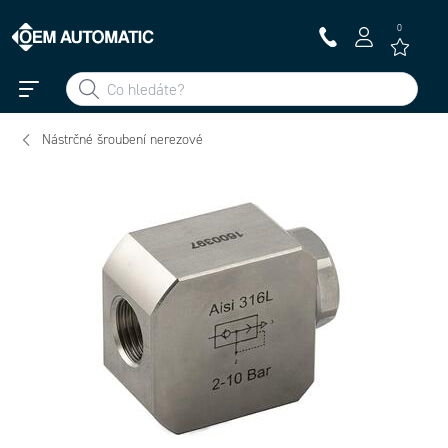
0
Nástrčné šroubení nerezové