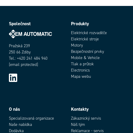
Procesní připojení
G1/8
Provozní teplota max.
120 °C
Provozní teplota min.
-10 °C
Shoda s normami
PED, REACH, RoHS
Společnost
Produkty
Objednací číslo
Tlakový rozsah max.
10 bar
Elektrické rozvaděče
Tlakový rozsah min.
2 bar
Elektrické stroje
Tvar těla
I
Motory
Pražská 239
Typ závitu
Paralelní
Bezpečnostní prvky
250 66 Zdiby
Mobile & Vehicle
Tel.: +420 241 484 940
Tlak a průtok
[email protected]
Electronics
Mapa webu
Add as new cart row
Add to existing cart row
O nás
Kontakty
Specializovaná organizace
Zákaznický servis
Naše nabídka
Náš tým
Dodávka
Reklamace - servis