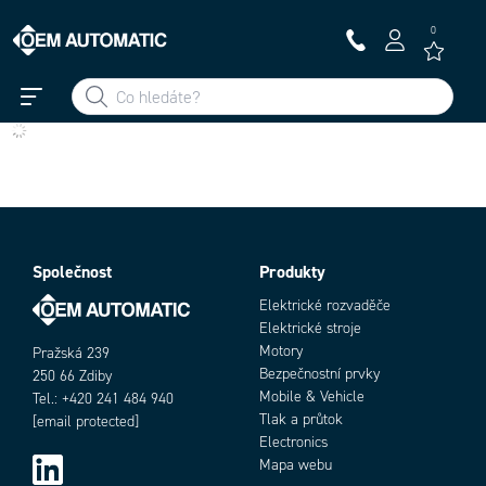
0
Společnost
Produkty
Elektrické rozvaděče
Elektrické stroje
Motory
Pražská 239
Bezpečnostní prvky
250 66 Zdiby
Mobile & Vehicle
Tel.: +420 241 484 940
Tlak a průtok
[email protected]
Electronics
Add as new cart row
Add to existing cart row
Mapa webu