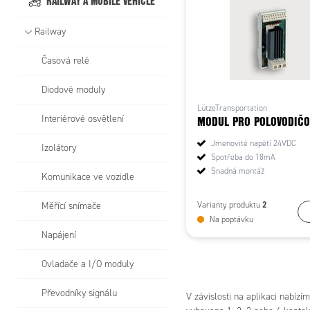
RAILWAY A MOBILE VEHICLE
Railway
Časová relé
Diodové moduly
LützeTransportation
MODUL PRO POLOVODIČO
Interiérové osvětlení
Jmenovité napětí 24VDC
Izolátory
Spotřeba do 18mA
Snadná montáž
Komunikace ve vozidle
2
Varianty produktu
Měřící snímače
Na poptávku
Napájení
Ovladače a I/O moduly
Převodníky signálu
V závislosti na aplikaci nabí