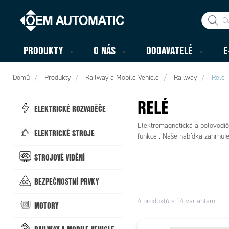
PRODUKTY
O NÁS
DODAVATELÉ
E
Domů
Produkty
Railway a Mobile Vehicle
Railway
Relé
RELÉ
ELEKTRICKÉ ROZVADĚČE
Elektromagnetická a polovodičo
ELEKTRICKÉ STROJE
funkce . Naše nabídka zahrnuje
STROJOVÉ VIDĚNÍ
BEZPEČNOSTNÍ PRVKY
4 produktů s 14 variantami
MOTORY