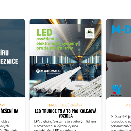
ÁVY
PRODUKTOVÉ ZPRÁVY
PR
 ŘEŠENÍ NA
LED TRUBICE T5 A T8 PRO KOLEJOVÁ
VOZIDLA
M-Door GM je
 oblasti
LPA Lighting Systems je světovým lídrem
jednoduché ne
kových
v navrhování a výrobě vysoce
přičemž nabíz
Q - The high-
spolehlivých LED osvětlení a
provedení tla