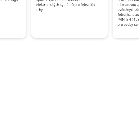
elektronických systémů pro železniční
s hmatovou z
trhy.
světelných zó
železnice a au
PRM, EN 1658
pro osoby se 