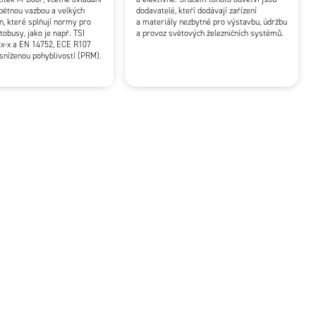
pětnou vazbou a velkých
dodavatelé, kteří dodávají zařízení
n, které splňují normy pro
a materiály nezbytné pro výstavbu, údržbu
tobusy, jako je např. TSI
a provoz světových železničních systémů.
x-x a EN 14752, ECE R107
sníženou pohyblivostí (PRM).