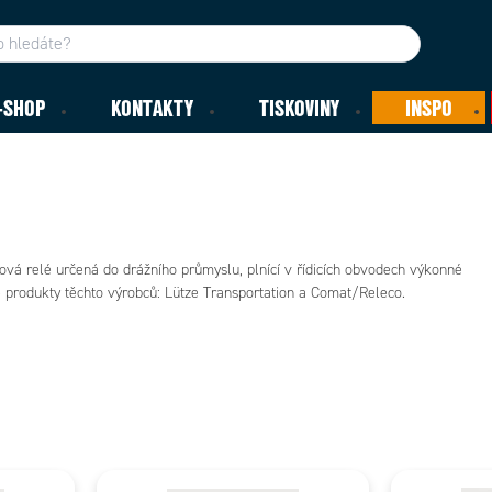
-SHOP
KONTAKTY
TISKOVINY
INSPO
vá relé určená do drážního průmyslu, plnící v řídicích obvodech výkonné
 produkty těchto výrobců: Lütze Transportation a Comat/Releco.