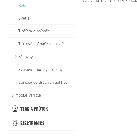
vybavena 1, 2, 3 nebo 4 kont
Relé
Světla
Tlačítka a spínače
Tlakové snímače a spínače
Zásuvky
Zvukové moduly a sirény
Spínače do drážních aplikací
Mobile Vehicle
TLAK A PRŮTOK
ELECTRONICS