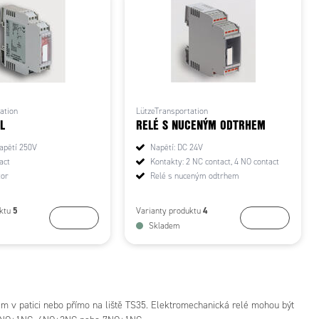
ation
LützeTransportation
L
RELÉ S NUCENÝM ODTRHEM
apětí 250V
Napětí: DC 24V
act
Kontakty: 2 NC contact, 4 NO contact
tor
Relé s nuceným odtrhem
5
4
uktu
Varianty produktu
Koupit
Koupit
Skladem
m v patici nebo přímo na liště TS35. Elektromechanická relé mohou být