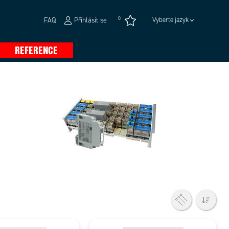
0
FAQ
Přihlásit se
Vyberte jazyk
REFERENCE