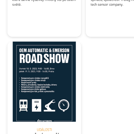
světě.
tech sensor company.
UDÁLOSTI