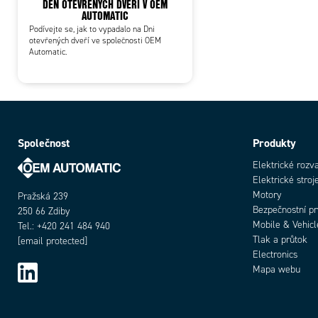
DEN OTEVŘENÝCH DVEŘÍ V OEM
AUTOMATIC
Podívejte se, jak to vypadalo na Dni
otevřených dveří ve společnosti OEM
Automatic.
Společnost
Produkty
Elektrické rozv
Elektrické stroj
Motory
Pražská 239
Bezpečnostní p
250 66 Zdiby
Mobile & Vehicl
Tel.: +420 241 484 940
Tlak a průtok
[email protected]
Electronics
Mapa webu