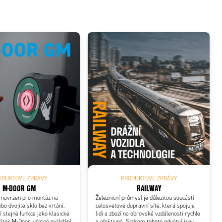
ODUKTOVÉ ZPRÁVY
PRODUKTOVÉ ZPRÁVY
M-DOOR GM
RAILWAY
 navržen pro montáž na
Železniční průmysl je důležitou součástí
bo dvojité sklo bez vrtání,
celosvětové dopravní sítě, která spojuje
í stejné funkce jako klasické
lidi a zboží na obrovské vzdálenosti rychle
čítek M-Door, včetně ovládání
a efektivně. Srdcem tohoto odvětví jsou