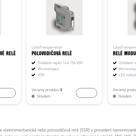
LützeTransportation
LützeTransport
VÉ RELÉ
POLOVODIČOVÁ RELÉ
RELÉ MODU
Ovládané napětí 14,4-154 VDC
Ovládané n
Microcompact
Microcomp
IP20
LED indiká
3
Varianty produktu
Varianty prod
Koupit
Koupit
Skladem
Skladem
zíme elektromechanická nebo polovodičová relé (SSR) v provedení namontované