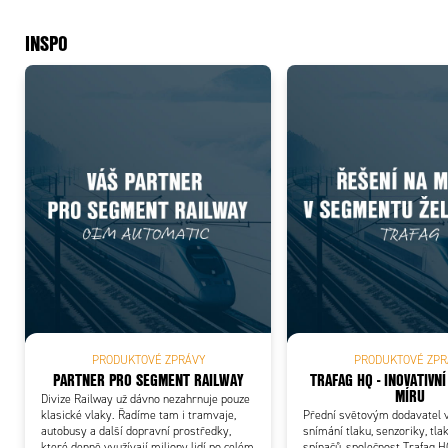
INSPO
PRODUKTOVÉ ZPRÁVY
PRODUKTOVÉ ZPR
PARTNER PRO SEGMENT RAILWAY
TRAFAG HQ - INOVATIVNÍ
MÍRU
Divize Railway už dávno nezahrnuje pouze
klasické vlaky. Řadíme tam i tramvaje,
Přední světovým dodavatel v
autobusy a další dopravní prostředky,
snímání tlaku, senzoriky, tla
které denně využívají miliony lidí po celém
spínačů, společnost Trafag H