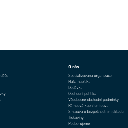
O nás
aděče
Specializovaná organizace
e
Naše nabídka
Dodávka
rvky
Obchodní politika
e
Všeobecné obchodní podmínky
Rámcová kupní smlouva
Smlouva o bezpečnostním skladu
Tiskoviny
Podporujeme