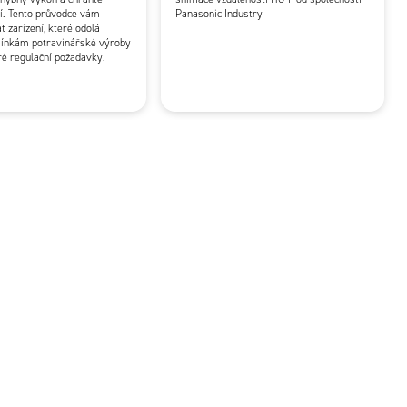
í. Tento průvodce vám
Panasonic Industry
 zařízení, které odolá
ínkám potravinářské výroby
ré regulační požadavky.