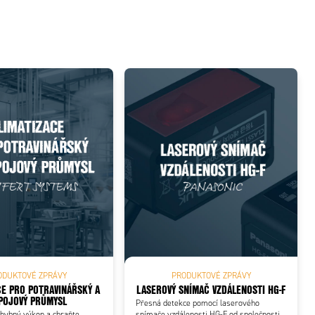
ODUKTOVÉ ZPRÁVY
PRODUKTOVÉ ZPRÁVY
CE PRO POTRAVINÁŘSKÝ A
LASEROVÝ SNÍMAČ VZDÁLENOSTI HG-F
POJOVÝ PRŮMYSL
Přesná detekce pomocí laserového
chybný výkon a chraňte
snímače vzdálenosti HG-F od společnosti