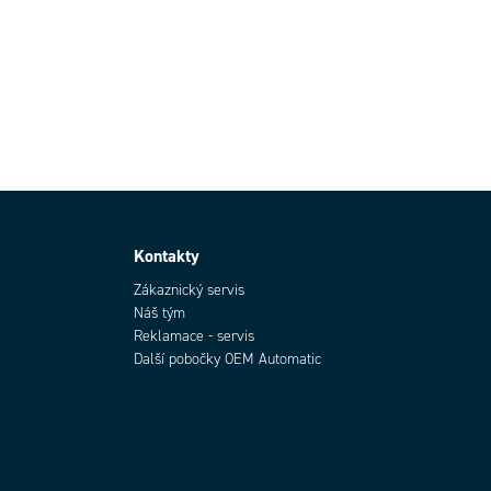
Kontakty
Zákaznický servis
Náš tým
Reklamace - servis
Další pobočky OEM Automatic