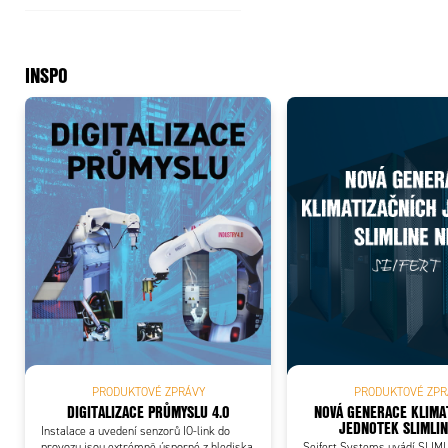
INSPO
PRODUKTOVÉ ZPRÁVY
PRODUKTOVÉ ZPR
DIGITALIZACE PRŮMYSLU 4.0
NOVÁ GENERACE KLIMA
JEDNOTEK SLIMLIN
Instalace a uvedení senzorů IO-link do
provozu jsou extrémně úsporné z hlediska
Seifert Systems uvádí SLIM