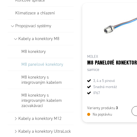
Koncové spínače
Klimatizace a chlazení
Propojovací systémy
Kabely a konektory M8
M8 konektory
MOLEX
M8 PANELOVÉ KONEKTOR
M8 panelové konektory
samice
M8 konektory s
3, 4 a 5 pinové
integrovaným kabelem
Snadná montáž
IP67
M8 konektory s
integrovaným kabelem
zacvakávací
3
Varianty produktu
Na poptávku
Kabely a konektory M12
Kabely a konektory UltraLock