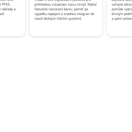
z PFAS.
přehlednou vizualizaci stavu strojů. Nabízí
veřejné zdrav
í náklady a
libovolné nastavení barev, paměť po
pomůže vybrat
teď.
výpadku napájení a snadnou integraci do
drsným podm
všech běžných řídicích systémů.
a splní veške