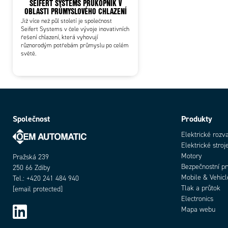
SEIFERT SYSTEMS PRŮKOPNÍK V
OBLASTI PRŮMYSLOVÉHO CHLAZENÍ
Již více než půl století je společnost
Seifert Systems v čele vývoje inovativních
řešení chlazení, která vyhovují
různorodým potřebám průmyslu po celém
světě.
Společnost
Produkty
Elektrické rozv
Elektrické stroj
Motory
Pražská 239
Bezpečnostní p
250 66 Zdiby
Mobile & Vehicl
Tel.: +420 241 484 940
Tlak a průtok
[email protected]
Electronics
Mapa webu