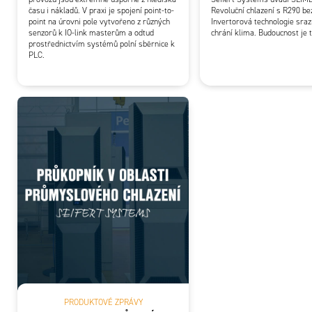
času i nákladů. V praxi je spojení point-to-
Revoluční chlazení s R290 be
point na úrovni pole vytvořeno z různých
Invertorová technologie sraz
senzorů k IO-link masterům a odtud
chrání klima. Budoucnost je 
prostřednictvím systémů polní sběrnice k
PLC.
PRODUKTOVÉ ZPRÁVY