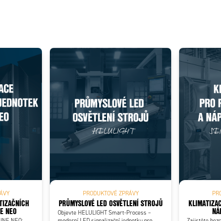
ÁVY
PRODUKTOVÉ ZPRÁVY
PR
TIZAČNÍCH
PRŮMYSLOVÉ LED OSVĚTLENÍ STROJŮ
KLIMATIZA
E NEO
NÁ
Objevte HELULIGHT Smart-Process –
LINE NEO:
moderní LED signalizační jednotku pro
Zajistěte bez