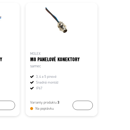
MOLEX
Y
M8 PANELOVÉ KONEKTORY
samec
3, 4 a 5 pinové
Snadná montáž
IP67
3
Varianty produktu
Koupit
Koupit
Na poptávku