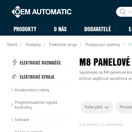
PRODUKTY
O NÁS
DODAVATELÉ
E
Domů
Produkty
Elektrické stroje
Propojovací systémy
M
M8 PANELOVÉ
ELEKTRICKÉ ROZVADĚČE
Spoléhejte na M8 panelové kone
ELEKTRICKÉ STROJE
klíčové zajišťovat spolehlivá e
Kolaborativní roboty
Programovatelné logické
Počet pólů
Proved
kontroléry
Snímače
2 produktů s 6 variantami