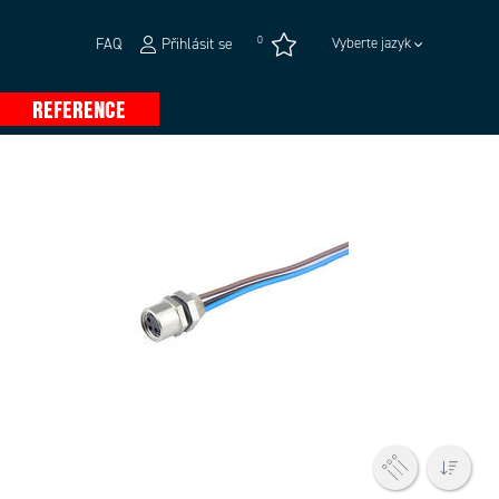
0
FAQ
Přihlásit se
Vyberte jazyk
REFERENCE