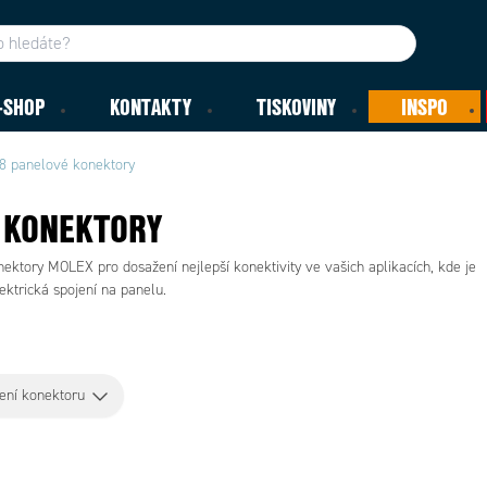
-SHOP
KONTAKTY
TISKOVINY
INSPO
8 panelové konektory
 KONEKTORY
ktory MOLEX pro dosažení nejlepší konektivity ve vašich aplikacích, kde je
lektrická spojení na panelu.
ení konektoru