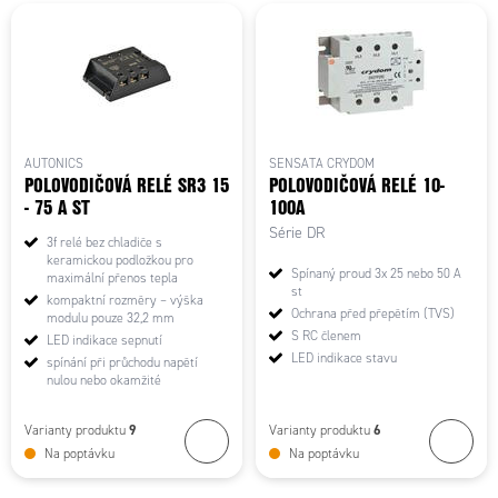
AUTONICS
SENSATA CRYDOM
POLOVODIČOVÁ RELÉ SR3 15
POLOVODIČOVÁ RELÉ 10-
- 75 A ST
100A
Série DR
3f relé bez chladiče s
keramickou podložkou pro
Spínaný proud 3x 25 nebo 50 A
maximální přenos tepla
st
kompaktní rozměry – výška
Ochrana před přepětím (TVS)
modulu pouze 32,2 mm
S RC členem
LED indikace sepnutí
LED indikace stavu
spínání při průchodu napětí
nulou nebo okamžité
9
6
Varianty produktu
Varianty produktu
Na poptávku
Na poptávku