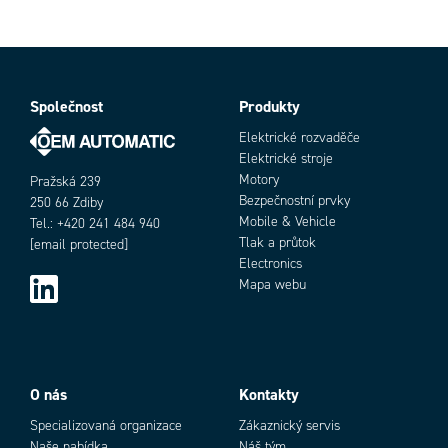
Společnost
Produkty
Elektrické rozvaděče
Elektrické stroje
Motory
Pražská 239
Bezpečnostní prvky
250 66 Zdiby
Mobile & Vehicle
Tel.: +420 241 484 940
Tlak a průtok
[email protected]
Electronics
Mapa webu
O nás
Kontakty
Specializovaná organizace
Zákaznický servis
Naše nabídka
Náš tým