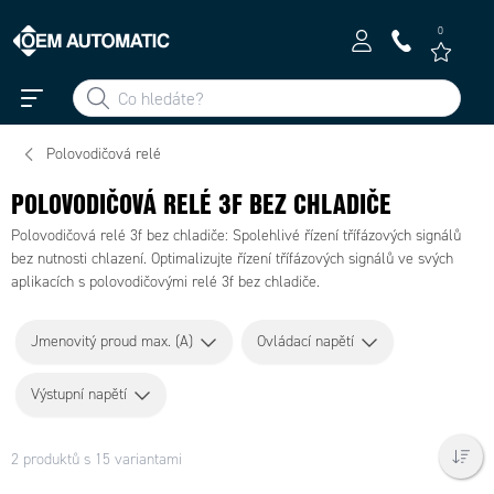
0
Polovodičová relé
POLOVODIČOVÁ RELÉ 3F BEZ CHLADIČE
Polovodičová relé 3f bez chladiče: Spolehlivé řízení třífázových signálů
bez nutnosti chlazení. Optimalizujte řízení třífázových signálů ve svých
aplikacích s polovodičovými relé 3f bez chladiče.
Jmenovitý proud max. (A)
Ovládací napětí
Výstupní napětí
2 produktů s 15 variantami