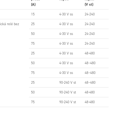
(A)
(V st)
15
4-30 V ss
24-240
ická relé bez
25
4-30 V ss
24-240
50
4-30 V ss
24-240
75
4-30 V ss
24-240
25
4-30 V ss
48-480
50
4-30 V ss
48–480
75
4-30 V ss
48–480
25
90-240 V st
48–480
50
90-240 V st
48-480
75
90-240 V st
48-480