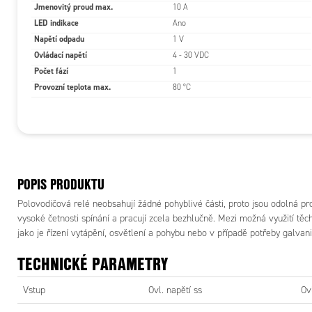
Jmenovitý proud max.
10 A
Výstup
LED indikace
Ano
Napětí odpadu
1 V
Jmenovit
Ovládací napětí
4 - 30 VDC
proud
Počet fází
1
Provozní teplota max.
80 °C
Min. prou
(Arms)
Pokles
napětí Im
POPIS PRODUKTU
Únik pro
Polovodičová relé neobsahují žádné pohyblivé části, proto jsou odolná pro
Špičkový
vysoké četnosti spínání a pracují zcela bezhlučně. Mezi možná využití těch
proud 1 c
jako je řízení vytápění, osvětlení a pohybu nebo v případě potřeby galvan
(A)
TECHNICKÉ PARAMETRY
Špičkové
napětí V
Vstup
Ovl. napětí ss
Ov
Tepelný