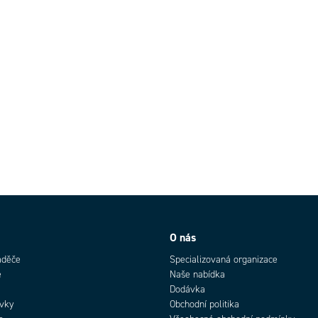
O nás
aděče
Specializovaná organizace
e
Naše nabídka
Dodávka
rvky
Obchodní politika