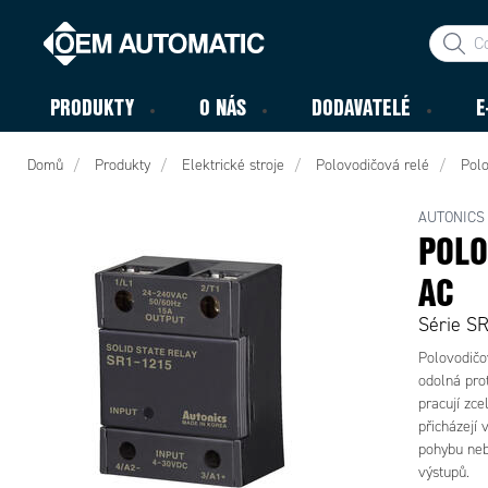
PRODUKTY
O NÁS
DODAVATELÉ
E
Domů
Produkty
Elektrické stroje
Polovodičová relé
Polo
AUTONICS
POLO
AC
Série S
Polovodičov
odolná prot
pracují zce
přicházejí 
pohybu neb
výstupů.