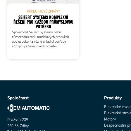
PRODUKTOVÉ ZPRÁVY
SEIFERT SYSTEMS KOMPLEXNÍ
ŘEŠENÍ PRO KAŽDOU PRŮMYSLOVOU
POTŘEBU
Společnost Seifert Systems nabízí
různorodou řadu modelových produktů,
aby uspokojila různé chladicí potřeby
různých průmyslových odvětví.
Společnost
Produkty
Elektrické rozv
Elektrické stroj
Motory
Pražská 239
Bezpečnostní p
250 66 Zdiby