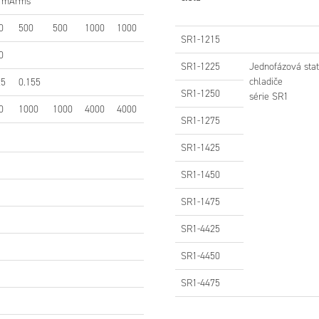
 mArms
0
500
500
1000
1000
SR1-1215
0
SR1-1225
Jednofázová stat
SR1-1215
RY
chladiče
25
0.155
SR1-1250
série SR1
0
1000
1000
4000
4000
SR1-1275
SR1-1425
SR1-1450
SR1-1475
SR1-4425
ENÍ
SR1-4450
SR1-4475