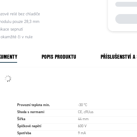
ICKÉ PARAMETRY
zové relé bez chladiče
Ovl. napětí ss
Ovl. napětí st
modulu pouze 28,3 mm
ikace sepnutí
4-32 V ss
85-264 V ss/st
 okamžité či v nule
1 V ss
10 V st
KUMENTY
POPIS PRODUKTU
PŘÍSLUŠENSTVÍ A
pní
9 mA (sp. v nule)
7 mA
13 mA (sp. okamžité)
utí
Max. 0,5 periody +1 ms (sp. v
Max. 1,5 periody + 1ms
nule)
Max. 1 ms (sp. okamžité)
Provozní teplota min.
-30 °C
Max. 0,5 periody + 1 ms
Max. 0,5 periody + 1 ms
Shoda s normami
CE, cRUus
Šířka
44 mm
Špičkové napětí
600 V
Spotřeba
9 mA