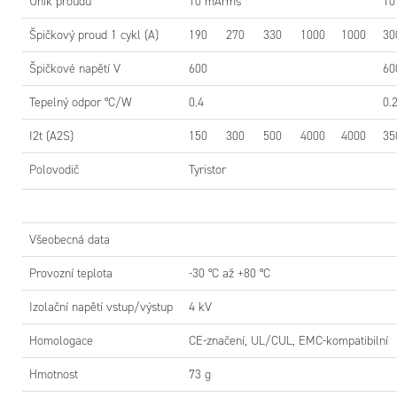
Únik proudu
10 mArms
10
Špičkový proud 1 cykl (A)
190
270
330
1000
1000
30
Špičkové napětí V
600
60
ROZMĚ
Tepelný odpor °C/W
0.4
0.
I2t (A2S)
150
300
500
4000
4000
35
Polovodič
Tyristor
Všeobecná data
Provozní teplota
-30 °C až +80 °C
PŘIPOJ
Izolační napětí vstup/výstup
4 kV
Homologace
CE-značení, UL/CUL, EMC-kompatibilní
Hmotnost
73 g