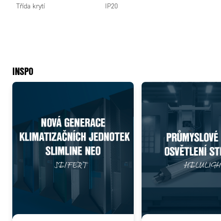
Třída krytí
IP20
OBJED
Objednac
čísla
INSPO
SR1-1215
SR1-1225
SR1-1250
SR1-1275
SR1-1425
Add