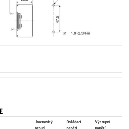
E
Jmenovitý
Ovládací
Výstupní
proud
napětí
napětí