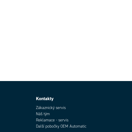
Kontakty
Zákaznický servis
Náš tým
Reklamace - servis
Další pobočky OEM Automatic