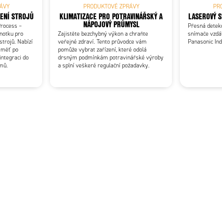
ÁVY
PRODUKTOVÉ ZPRÁVY
PR
50
4-30 V
48–480
ENÍ STROJŮ
KLIMATIZACE PRO POTRAVINÁŘSKÝ A
LASEROVÝ S
ss
NÁPOJOVÝ PRŮMYSL
rocess –
Přesná detek
dnotku pro
Zajistěte bezchybný výkon a chraňte
snímače vzdál
75
4-30 V
48–480
strojů. Nabízí
veřejné zdraví. Tento průvodce vám
Panasonic In
ss
paměť po
pomůže vybrat zařízení, které odolá
integraci do
drsným podmínkám potravinářské výroby
émů.
a splní veškeré regulační požadavky.
25
90-240 V
48–480
st
50
90-240 V
48-480
st
75
90-240 V
48-480
st