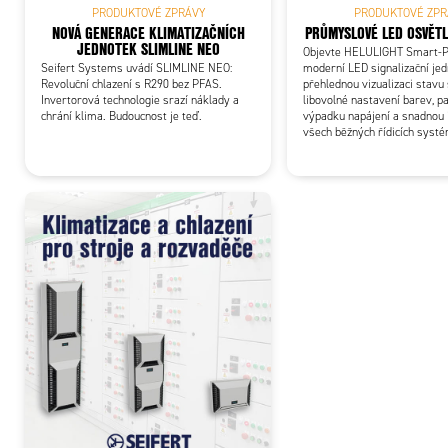
PRODUKTOVÉ ZPRÁVY
PRODUKTOVÉ ZPR
SR1-1450
NOVÁ GENERACE KLIMATIZAČNÍCH
PRŮMYSLOVÉ LED OSVĚTL
JEDNOTEK SLIMLINE NEO
Objevte HELULIGHT Smart-P
Seifert Systems uvádí SLIMLINE NEO:
moderní LED signalizační je
SR1-1475
Revoluční chlazení s R290 bez PFAS.
přehlednou vizualizaci stavu 
Invertorová technologie srazí náklady a
libovolné nastavení barev, 
chrání klima. Budoucnost je teď.
výpadku napájení a snadnou 
všech běžných řídicích syst
SR1-4425
SR1-4450
SR1-4475