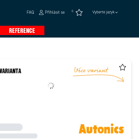
0
FAQ
Přihlásit se
Vyberte jazyk
REFERENCE
VARIANTA