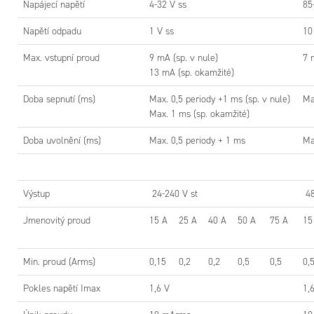
Napájecí napětí
4-32 V ss
85
odpor °C
Napětí odpadu
1 V ss
10
I2t (A2S)
Max. vstupní proud
9 mA (sp. v nule)
7 
Polovodič
13 mA (sp. okamžité)
Doba sepnutí (ms)
Max. 0,5 periody +1 ms (sp. v nule)
Ma
Max. 1 ms (sp. okamžité)
Všeobecn
data
Doba uvolnění (ms)
Max. 0,5 periody + 1 ms
Ma
Provozní
teplota
Výstup
24-240 V st
48
Izolační
napětí
Jmenovitý proud
15 A
25 A
40 A
50 A
75 A
15
vstup/výs
Homolog
Min. proud (Arms)
0,15
0,2
0,2
0,5
0,5
0,
Hmotnost
Pokles napětí Imax
1,6 V
1,
Třída kryt