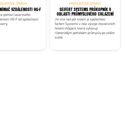
ODUKTOVÉ ZPRÁVY
PRODUKTOVÉ ZPRÁVY
NÍMAČ VZDÁLENOSTI HG-F
SEIFERT SYSTEMS PRŮKOPNÍK V
OBLASTI PRŮMYSLOVÉHO CHLAZENÍ
ce pomocí laserového
enosti HG-F od společnosti
Již více než půl století je společnost
dustry
Seifert Systems v čele vývoje inovativních
řešení chlazení, která vyhovují
různorodým potřebám průmyslu po celém
světě.