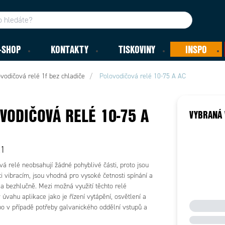
-SHOP
KONTAKTY
TISKOVINY
INSPO
vodičová relé 1f bez chladiče
Polovodičová relé 10-75 A AC
VODIČOVÁ RELÉ 10-75 A
VYBRANÁ 
R1
á relé neobsahují žádné pohyblivé části, proto jsou
i vibracím, jsou vhodná pro vysoké četnosti spínání a
la bezhlučně. Mezi možná využití těchto relé
v úvahu aplikace jako je řízení vytápění, osvětlení a
o v případě potřeby galvanického oddělní vstupů a