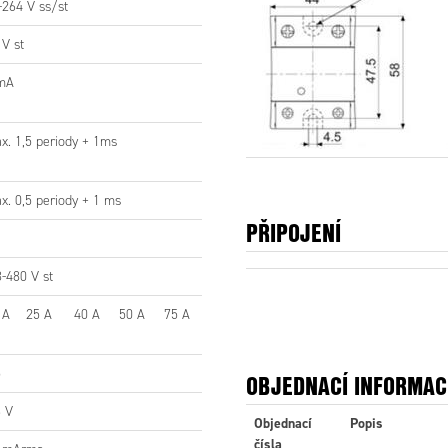
-264 V ss/st
/W
 V st
150
300
500
4000
4000
350
1000
1000
4000
4000
mA
Tyristor
x. 1,5 periody + 1ms
á
x. 0,5 periody + 1 ms
PŘIPOJENÍ
-30 °C až +80 °C
-480 V st
4 kV
 A
25 A
40 A
50 A
75 A
tup
ace
CE-značení, UL/CUL, EMC-kompatibilní
5
OBJEDNACÍ INFORMAC
73 g
6 V
Objednací
Popis
čísla
í
IP20