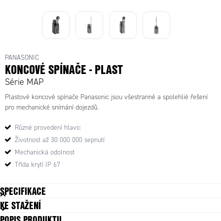
PANASONIC
KONCOVÉ SPÍNAČE - PLAST
Série MAP
Plastové koncové spínače Panasonic jsou všestranné a spolehlié řešení
pro mechanické snímání dojezdů.
Různé provedení hlavic
Životnost až 30 000 000 sepnutí
Mechanická odolnost
Třída krytí IP 67
SPECIFIKACE
KE STAŽENÍ
POPIS PRODUKTU