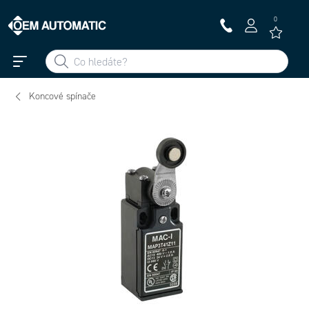
0
Koncové spínače