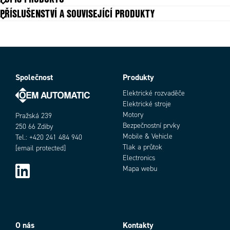
PŘÍSLUŠENSTVÍ A SOUVISEJÍCÍ PRODUKTY
Společnost
Produkty
Objednací číslo
Elektrické rozvaděče
Elektrické stroje
Motory
Pražská 239
Bezpečnostní prvky
250 66 Zdiby
Mobile & Vehicle
Tel.: +420 241 484 940
Tlak a průtok
[email protected]
Electronics
Mapa webu
Add as new cart row
Add to existing cart row
O nás
Kontakty