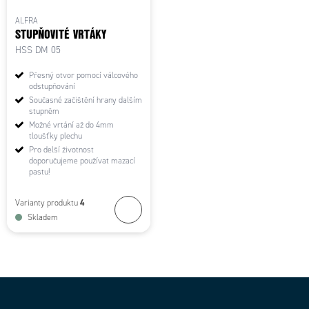
ALFRA
STUPŇOVITÉ VRTÁKY
HSS DM 05
Přesný otvor pomocí válcového
odstupňování
Současné začištění hrany dalším
stupněm
Možné vrtání až do 4mm
tloušťky plechu
Pro delší životnost
doporučujeme používat mazací
pastu!
4
Varianty produktu
Skladem