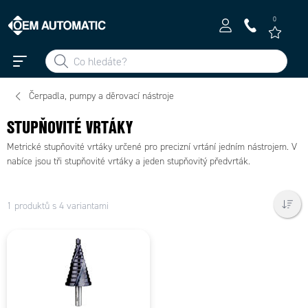
0
Čerpadla, pumpy a děrovací nástroje
STUPŇOVITÉ VRTÁKY
Metrické stupňovité vrtáky určené pro precizní vrtání jedním nástrojem. V
nabíce jsou tři stupňovité vrtáky a jeden stupňovitý předvrták.
1 produktů s 4 variantami