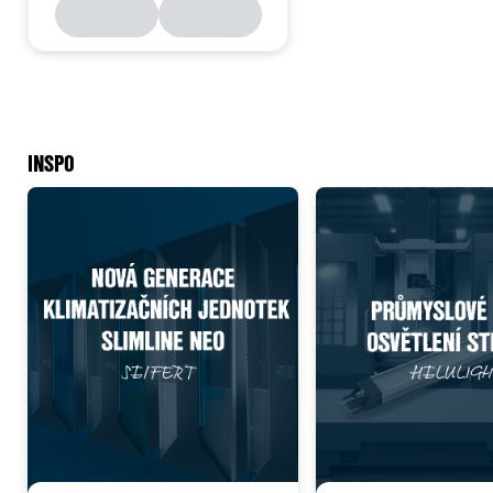
INSPO
Add