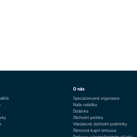
O nás
aděče
Specializovaná organizace
e
Naše nabídka
Dodávka
rvky
Obchodní politika
e
Všeobecné obchodní podmínky
Rámcová kupní smlouva
Smlouva o bezpečnostním skladu