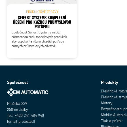
PRODUKTOVÉ ZPRÁVY
SEIFERT SYSTEMS KOMPLEXNÍ
ŘEŠENÍ PRO KAŽDOU PRŮMYSLOVOU
POTŘEBU
Společnost Seifert Systems nabízí
různorodou řadu modelových produktů,
aby uspokojila různé chladicí potřeby
různých průmyslových odvětví.
Společnost
Produkty
Elektrické rozv
Elektrické stroj
Motory
Pražská 239
Bezpečnostní p
250 66 Zdiby
Mobile & Vehicl
Tel.: +420 241 484 940
Tlak a průtok
[email protected]
Electronics