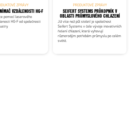
ODUKTOVÉ ZPRÁVY
PRODUKTOVÉ ZPRÁVY
NÍMAČ VZDÁLENOSTI HG-F
SEIFERT SYSTEMS PRŮKOPNÍK V
OBLASTI PRŮMYSLOVÉHO CHLAZENÍ
ce pomocí laserového
enosti HG-F od společnosti
Již více než půl století je společnost
dustry
Seifert Systems v čele vývoje inovativních
řešení chlazení, která vyhovují
různorodým potřebám průmyslu po celém
světě.