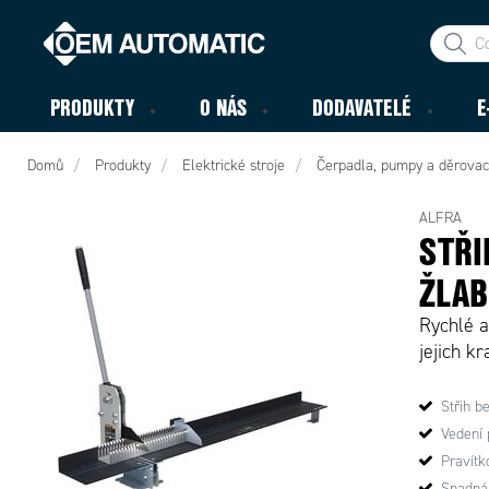
PRODUKTY
O NÁS
DODAVATELÉ
E
Domů
Produkty
Elektrické stroje
Čerpadla, pumpy a děrovací
ALFRA
STŘI
ŽLAB
Rychlé a
jejich k
Střih b
Vedení 
Pravít
Snadná 