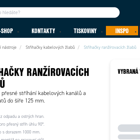
-SHOP
KONTAKTY
TISKOVINY
INSPO
 nástroje
Střihačky kabelových žlabů
Střihačky ranžírovacích žlabů
HAČKY RANŽÍROVACÍCH
VYBRANÁ 
Ů
 přesné stříhání kabelových kanálů a
ratů do šíře 125 mm.
ez odpadu a ostrých hran.
pro přesný střih úhlu 90°.
ko s dorazem 1000 mm.
montáž na pracovní stůl.