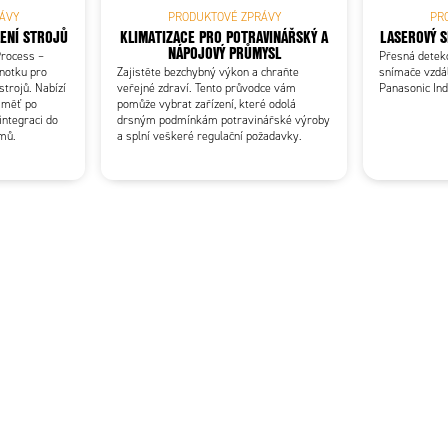
ÁVY
PRODUKTOVÉ ZPRÁVY
PR
ENÍ STROJŮ
KLIMATIZACE PRO POTRAVINÁŘSKÝ A
LASEROVÝ S
NÁPOJOVÝ PRŮMYSL
rocess –
Přesná detek
dnotku pro
Zajistěte bezchybný výkon a chraňte
snímače vzdál
strojů. Nabízí
veřejné zdraví. Tento průvodce vám
Panasonic In
paměť po
pomůže vybrat zařízení, které odolá
integraci do
drsným podmínkám potravinářské výroby
émů.
a splní veškeré regulační požadavky.