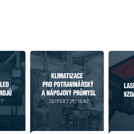
031920 - VKS125 Strihacka ranžírovacích žlabu
Add as new cart row
 to existing cart row