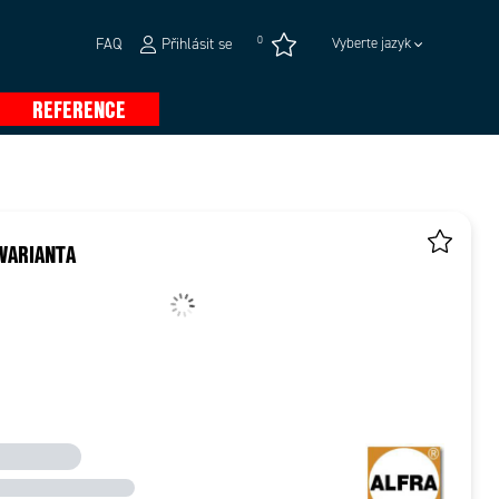
0
FAQ
Přihlásit se
Vyberte jazyk
REFERENCE
VARIANTA