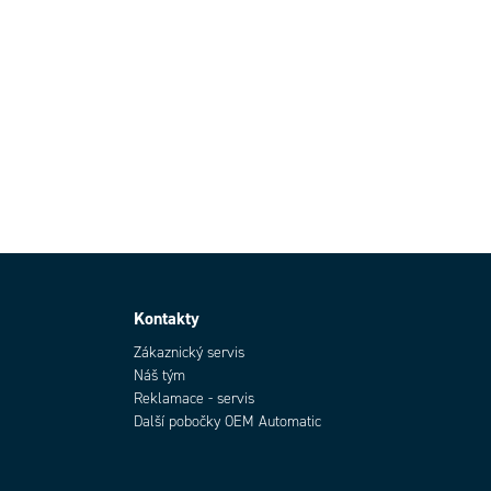
Kontakty
Zákaznický servis
Náš tým
Reklamace - servis
Další pobočky OEM Automatic