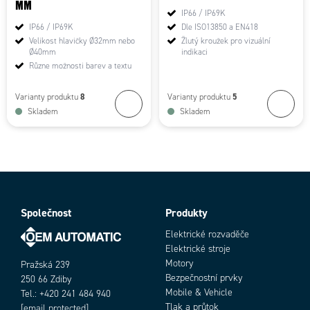
MM
IP66 / IP69K
IP66 / IP69K
Dle ISO13850 a EN418
Velikost hlavičky Ø32mm nebo
Žlutý kroužek pro vizuální
Ø40mm
indikaci
Různe možnosti barev a textu
8
5
Varianty produktu
Varianty produktu
Skladem
Skladem
Společnost
Produkty
Elektrické rozvaděče
Elektrické stroje
Motory
Pražská 239
Bezpečnostní prvky
250 66 Zdiby
Mobile & Vehicle
Tel.: +420 241 484 940
Tlak a průtok
[email protected]