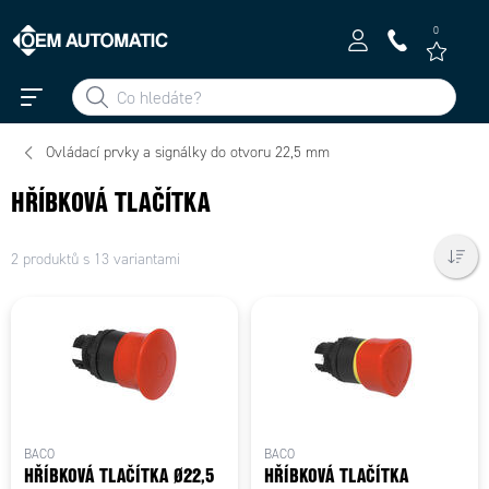
0
Ovládací prvky a signálky do otvoru 22,5 mm
HŘÍBKOVÁ TLAČÍTKA
2 produktů s 13 variantami
BACO
BACO
HŘÍBKOVÁ TLAČÍTKA Ø22,5
HŘÍBKOVÁ TLAČÍTKA