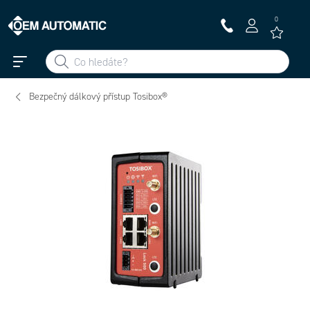
0
Bezpečný dálkový přístup Tosibox®