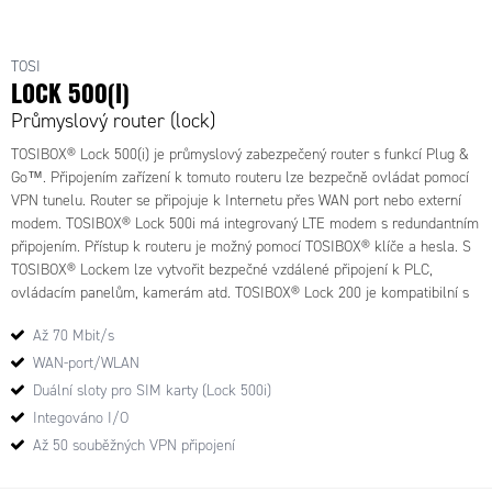
TBL5 - Tosibox ® Lock 500
TOSI
LOCK 500(I)
Průmyslový router (lock)
TOSIBOX® Lock 500(i) je průmyslový zabezpečený router s funkcí Plug &
Go™. Připojením zařízení k tomuto routeru lze bezpečně ovládat pomocí
VPN tunelu. Router se připojuje k Internetu přes WAN port nebo externí
modem. TOSIBOX® Lock 500i má integrovaný LTE modem s redundantním
připojením. Přístup k routeru je možný pomocí TOSIBOX® klíče a hesla. S
TOSIBOX® Lockem lze vytvořit bezpečné vzdálené připojení k PLC,
ovládacím panelům, kamerám atd. TOSIBOX® Lock 200 je kompatibilní s
ostatními TOSIBOX® produkty. Systém TosiOnline™ zajišťuje spolehlivost
Až 70 Mbit/s
a automatickou obnovu spojení. Díky své kompaktní velikosti je ideální pro
aplikace s omezeným prostorem.
WAN-port/WLAN
Duální sloty pro SIM karty (Lock 500i)
Integováno I/O
Až 50 souběžných VPN připojení