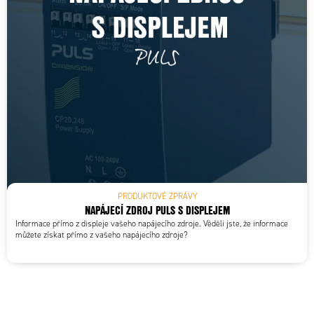
PRODUKTOVÉ ZPRÁVY
NAPÁJECÍ ZDROJ PULS S DISPLEJEM
Informace přímo z displeje vašeho napájecího zdroje. Věděli jste, že informace
můžete získat přímo z vašeho napájecího zdroje?