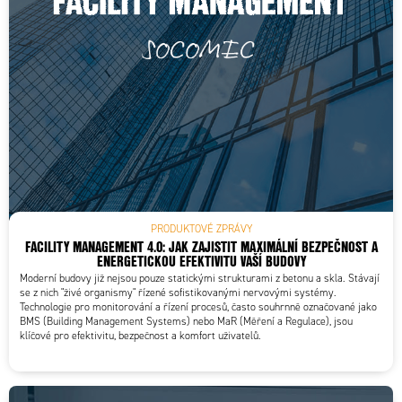
PRODUKTOVÉ ZPRÁVY
FACILITY MANAGEMENT 4.0: JAK ZAJISTIT MAXIMÁLNÍ BEZPEČNOST A
ENERGETICKOU EFEKTIVITU VAŠÍ BUDOVY
Moderní budovy již nejsou pouze statickými strukturami z betonu a skla. Stávají
se z nich "živé organismy" řízené sofistikovanými nervovými systémy.
Technologie pro monitorování a řízení procesů, často souhrnně označované jako
BMS (Building Management Systems) nebo MaR (Měření a Regulace), jsou
klíčové pro efektivitu, bezpečnost a komfort uživatelů.