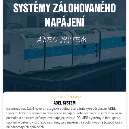
PRODUKTOVÉ ZPRÁVY
ADEL SYSTEM
Oznamuje navázání nové strategické spolupráce s italským výrobcem ADEL
System, lídrem v oblasti zálohovaného napájení. Toto partnerství rozšiřuje naše
portfolio o špičkové průmyslové napájecí zdroje, DC-UPS systémy a inteligentní
nabíječky baterií, které jsou navrženy pro maximální spolehlivost a bezpečnost v
nejnáročnějších aplikacích.