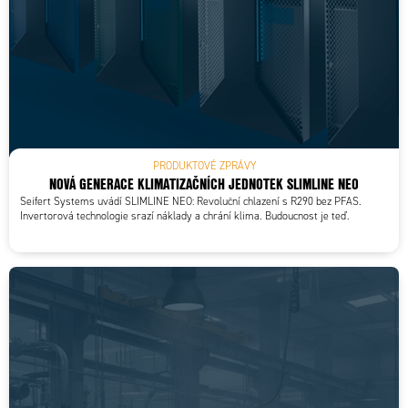
PRODUKTOVÉ ZPRÁVY
NOVÁ GENERACE KLIMATIZAČNÍCH JEDNOTEK SLIMLINE NEO
Seifert Systems uvádí SLIMLINE NEO: Revoluční chlazení s R290 bez PFAS.
Invertorová technologie srazí náklady a chrání klima. Budoucnost je teď.