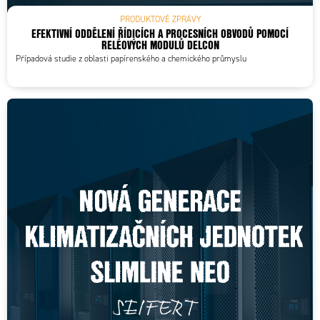
PRODUKTOVÉ ZPRÁVY
EFEKTIVNÍ ODDĚLENÍ ŘÍDICÍCH A PROCESNÍCH OBVODŮ POMOCÍ
RELÉOVÝCH MODULŮ DELCON
Případová studie z oblasti papírenského a chemického průmyslu