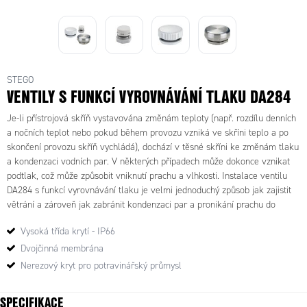
STEGO
28400.0-01 - DA
28401.0-02 - DA
VENTILY S FUNKCÍ VYROVNÁVÁNÍ TLAKU DA284
28406.0-00 - DA
284
284 Nerezový
286 kompenzátor
kompenzátor
kompenzátor
Je-li přístrojová skříň vystavována změnám teploty (např. rozdílu denních
tlaku plast UL94 V-
tlaku plast,
tlaku, M40x1,5,
a nočních teplot nebo pokud během provozu vzniká ve skříni teplo a po
0,M12,IP66, 2ks
M40, IP66
IP66
skončení provozu skříň vychládá), dochází v těsné skříni ke změnám tlaku
a kondenzaci vodních par. V některých případech může dokonce vznikat
podtlak, což může způsobit vniknutí prachu a vlhkosti. Instalace ventilu
DA284 s funkcí vyrovnávání tlaku je velmi jednoduchý způsob jak zajistit
větrání a zároveň jak zabránit kondenzaci par a pronikání prachu do
skříně.
Vysoká třída krytí - IP66
Dvojčinná membrána
Nerezový kryt pro potravinářský průmysl
SPECIFIKACE