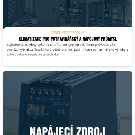
PRODUKTOVÉ ZPRÁVY
KLIMATIZACE PRO POTRAVINÁŘSKÝ A NÁPOJOVÝ PRŮMYSL
Zajistěte bezchybný výkon a chraňte veřejné zdraví. Tento průvodce vám
pomůže vybrat zařízení, které odolá drsným podmínkám potravinářské výroby a
splní veškeré regulační požadavky.