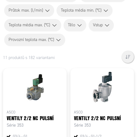
Průtok max. (l/min)
Teplota média min. (°C)
Teplota média max. (°C)
Tělo
Vstup
Provozní teplota max. (°C)
11 produktů s 182 variantami
ASCO
ASCO
VENTILY 2/2 NC PULSNÍ
VENTILY 2/2 NC PULSNÍ
Série 353
Série 353
G3/4 - G1
G3/4 - G1-1/2