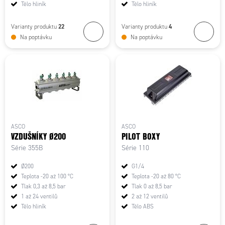
Tělo hliník
Tělo hliník
22
4
Varianty produktu
Varianty produktu
Na poptávku
Na poptávku
ASCO
ASCO
VZDUŠNÍKY Ø200
PILOT BOXY
Série 355B
Série 110
Ø200
G1/4
Teplota -20 až 100 °C
Teplota -20 až 80 °C
Tlak 0,3 až 8,5 bar
Tlak 0 až 8,5 bar
1 až 24 ventilů
2 až 12 ventilů
Tělo hliník
Tělo ABS