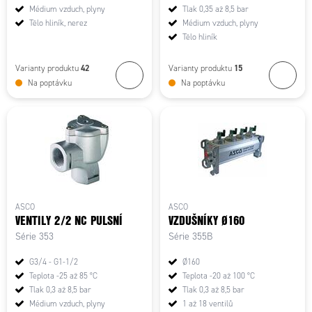
Médium vzduch, plyny
Tlak 0,35 až 8,5 bar
Tělo hliník, nerez
Médium vzduch, plyny
Tělo hliník
42
15
Varianty produktu
Varianty produktu
Na poptávku
Na poptávku
ASCO
ASCO
VENTILY 2/2 NC PULSNÍ
VZDUŠNÍKY Ø160
Série 353
Série 355B
G3/4 - G1-1/2
Ø160
Teplota -25 až 85 °C
Teplota -20 až 100 °C
Tlak 0,3 až 8,5 bar
Tlak 0,3 až 8,5 bar
Médium vzduch, plyny
1 až 18 ventilů