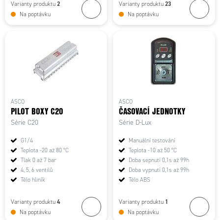
2
23
Varianty produktu
Varianty produktu
Na poptávku
Na poptávku
ASCO
ASCO
PILOT BOXY C20
ČASOVACÍ JEDNOTKY
Série C20
Série D-Lux
G1/4
Manuální testování
Teplota -20 až 80 °C
Teplota -10 až 50 °C
Tlak 0 až 7 bar
Doba sepnutí 0,1s až 99h
4, 5, 6 ventilů
Doba vypnutí 0,1s až 99h
Tělo hliník
Tělo ABS
4
1
Varianty produktu
Varianty produktu
Na poptávku
Na poptávku