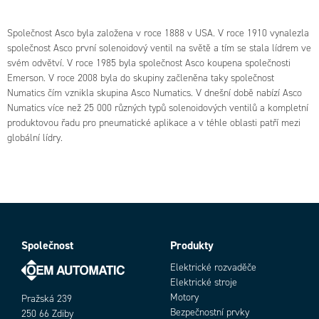
Společnost Asco byla založena v roce 1888 v USA. V roce 1910 vynalezla
společnost Asco první solenoidový ventil na světě a tím se stala lídrem ve
svém odvětví. V roce 1985 byla společnost Asco koupena společnosti
Emerson. V roce 2008 byla do skupiny začleněna taky společnost
Numatics čím vznikla skupina Asco Numatics. V dnešní době nabízí Asco
Numatics více než 25 000 různých typů solenoidových ventilů a kompletní
produktovou řadu pro pneumatické aplikace a v téhle oblasti patří mezi
globální lídry.
Společnost
Produkty
Elektrické rozvaděče
Elektrické stroje
Motory
Pražská 239
Bezpečnostní prvky
250 66 Zdiby