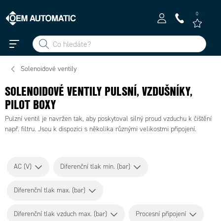
0
Solenoidové ventily
SOLENOIDOVÉ VENTILY PULSNÍ, VZDUŠNÍKY,
PILOT BOXY
Pulzní ventil je navržen tak, aby poskytoval silný proud vzduchu k čištění
např. filtru. Jsou k dispozici s několika různými velikostmi připojení.
AC (V)
Diferenční tlak min. (bar)
Diferenční tlak max. (bar)
Diferenční tlak vzduch max. (bar)
Procesní připojení