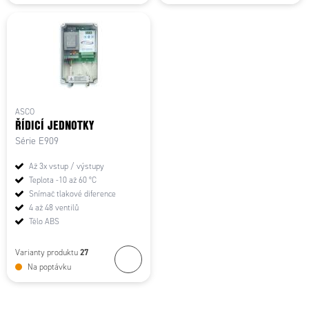
ASCO
ŘÍDICÍ JEDNOTKY
Série E909
Až 3x vstup / výstupy
Teplota -10 až 60 °C
Snímač tlakové diference
4 až 48 ventilů
Tělo ABS
27
Varianty produktu
Na poptávku