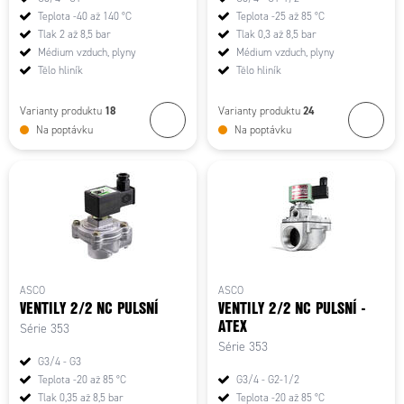
Teplota -40 až 140 °C
Teplota -25 až 85 °C
Tlak 2 až 8,5 bar
Tlak 0,3 až 8,5 bar
Médium vzduch, plyny
Médium vzduch, plyny
Tělo hliník
Tělo hliník
18
24
Varianty produktu
Varianty produktu
Na poptávku
Na poptávku
ASCO
ASCO
VENTILY 2/2 NC PULSNÍ
VENTILY 2/2 NC PULSNÍ -
ATEX
Série 353
Série 353
G3/4 - G3
Teplota -20 až 85 °C
G3/4 - G2-1/2
Tlak 0,35 až 8,5 bar
Teplota -20 až 85 °C