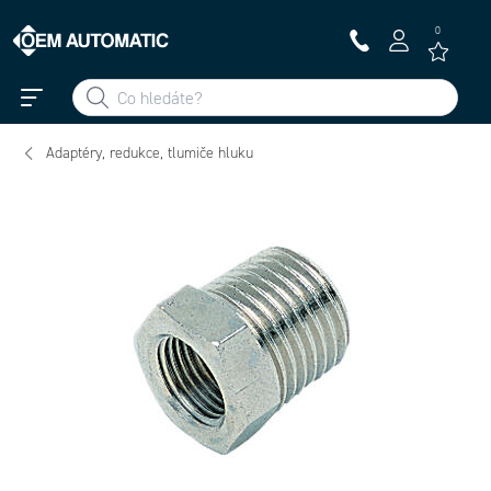
0
Adaptéry, redukce, tlumiče hluku
2080 2-1 -
Redukce
2090 3/4-1/2 -
2092 3/4-1/2 -
2095 1-3/4 -
prímá G2 -
Redukce prímá
Redukce prímá
Redukce prímá