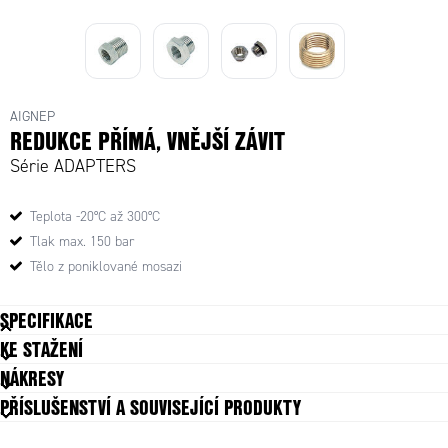
G1
G3/4 - G1/2
G3/4 - G1/2
G1 - G3/4
AIGNEP
REDUKCE PŘÍMÁ, VNĚJŠÍ ZÁVIT
Série ADAPTERS
Teplota -20°C až 300°C
Tlak max. 150 bar
Tělo z poniklované mosazi
SPECIFIKACE
KE STAŽENÍ
Balení
10 ks
NÁKRESY
Materiál těla
Poniklovaná mosaz
PŘÍSLUŠENSTVÍ A SOUVISEJÍCÍ PRODUKTY
Provozní teplota max.
300 °C
Provozní teplota min.
-20 °C