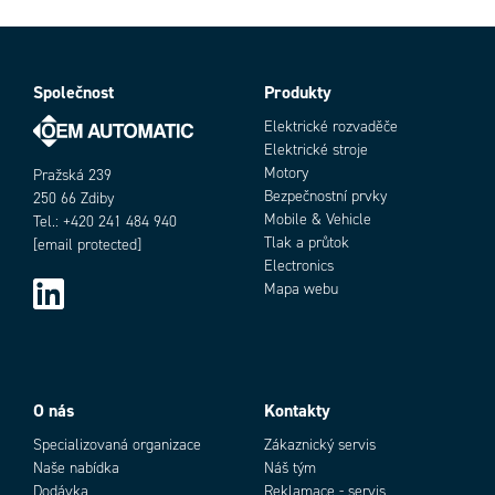
Tlakový rozsah max.
150 bar
Tlakový rozsah min.
-0,99 bar
Tvar těla
I
Typ závitu
Kuželový
Společnost
Produkty
Objednací číslo
Vnější připojení
BSPT 1/4"
Elektrické rozvaděče
Elektrické stroje
Motory
Pražská 239
Bezpečnostní prvky
250 66 Zdiby
Mobile & Vehicle
Tel.: +420 241 484 940
Tlak a průtok
[email protected]
Electronics
Mapa webu
Add as new cart row
Add to existing cart row
O nás
Kontakty
Specializovaná organizace
Zákaznický servis
Naše nabídka
Náš tým
Dodávka
Reklamace - servis