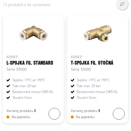
13 produktů s 66 variantami
AIGNEP
AIGNEP
L-SPOJKA FG, STANDARD
T-SPOJKA FG, OTOČNÁ
Série 59000
Série 59000
Teplota -15°C až 190°C
Teplota -15°C až 190°C
Tlak max. 20 bar
Tlak max. 20 bar
Bezolovnatá mosaz CW510L
Bezolovnatá mosaz CW510L
Těsnění Viton
Těsnění Viton
3
5
Varianty produktu
Varianty produktu
Na poptávku
Na poptávku