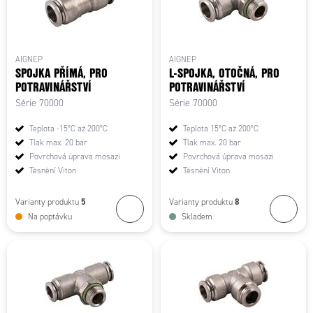
AIGNEP
AIGNEP
SPOJKA PŘÍMÁ, PRO
L-SPOJKA, OTOČNÁ, PRO
POTRAVINÁŘSTVÍ
POTRAVINÁŘSTVÍ
Série 70000
Série 70000
Teplota -15°C až 200°C
Teplota 15°C až 200°C
Tlak max. 20 bar
Tlak max. 20 bar
Povrchová úprava mosazi
Povrchová úprava mosazi
Těsnění Viton
Těsnění Viton
5
8
Varianty produktu
Varianty produktu
Na poptávku
Skladem