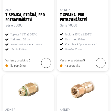
AIGNEP
AIGNEP
T-SPOJKA, OTOČNÁ, PRO
T-SPOJKA, PRO
POTRAVINÁŘSTVÍ
POTRAVINÁŘSTVÍ
Série 70000
Série 70000
Teplota 15°C až 200°C
Teplota 15°C až 200°C
Tlak max. 20 bar
Tlak max. 20 bar
Povrchová úprava mosazi
Povrchová úprava mosazi
Těsnění Viton
Těsnění Viton
5
5
Varianty produktu
Varianty produktu
Na poptávku
Na poptávku
AIGNEP
AIGNEP