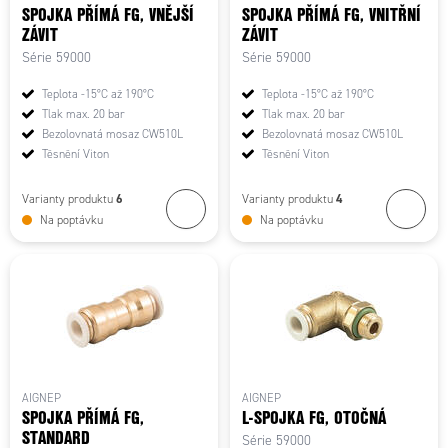
SPOJKA PŘÍMÁ FG, VNĚJŠÍ
SPOJKA PŘÍMÁ FG, VNITŘNÍ
ZÁVIT
ZÁVIT
Série 59000
Série 59000
Teplota -15°C až 190°C
Teplota -15°C až 190°C
Tlak max. 20 bar
Tlak max. 20 bar
Bezolovnatá mosaz CW510L
Bezolovnatá mosaz CW510L
Těsnění Viton
Těsnění Viton
6
4
Varianty produktu
Varianty produktu
Na poptávku
Na poptávku
AIGNEP
AIGNEP
SPOJKA PŘÍMÁ FG,
L-SPOJKA FG, OTOČNÁ
STANDARD
Série 59000