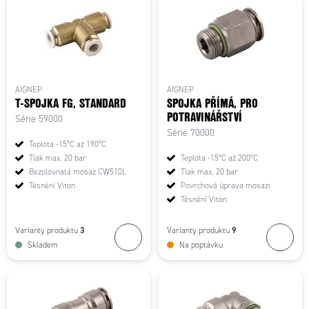
AIGNEP
AIGNEP
T-SPOJKA FG, STANDARD
SPOJKA PŘÍMÁ, PRO
POTRAVINÁŘSTVÍ
Série 59000
Série 70000
Teplota -15°C až 190°C
Tlak max. 20 bar
Teplota -15°C až 200°C
Bezolovnatá mosaz CW510L
Tlak max. 20 bar
Těsnění Viton
Povrchová úprava mosazi
Těsnění Viton
3
9
Varianty produktu
Varianty produktu
Skladem
Na poptávku