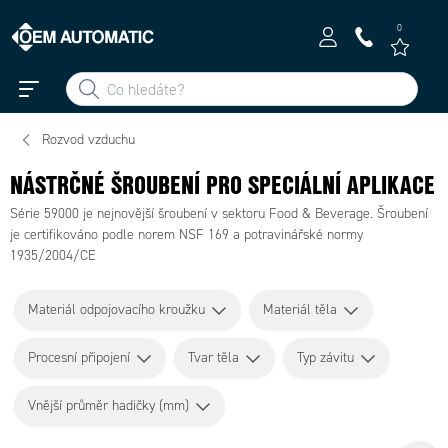
0
Rozvod vzduchu
NÁSTRČNÉ ŠROUBENÍ PRO SPECIÁLNÍ APLIKACE
Série 59000 je nejnovější šroubení v sektoru Food & Beverage. Šroubení
je certifikováno podle norem NSF 169 a potravinářské normy
1935/2004/CE
Materiál odpojovacího kroužku
Materiál těla
Procesní připojení
Tvar těla
Typ závitu
Vnější průměr hadičky (mm)