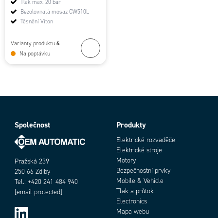
Tlak max. 20 bar
Bezolovnatá mosaz CW510L
Těsnění Viton
4
Varianty produktu
Na poptávku
Společnost
Produkty
Elektrické rozvaděče
Elektrické stroje
Motory
Pražská 239
Bezpečnostní prvky
250 66 Zdiby
Mobile & Vehicle
Tel.: +420 241 484 940
Tlak a průtok
[email protected]
Electronics
Mapa webu