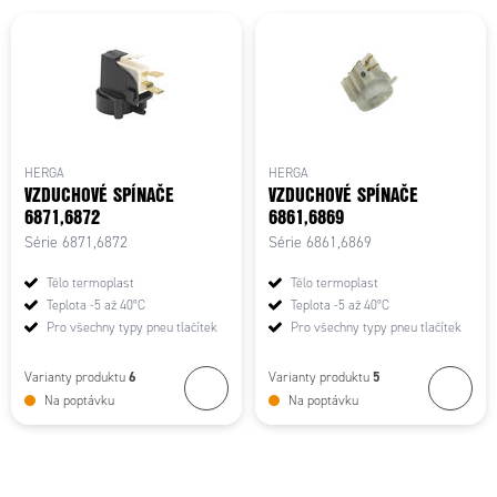
HERGA
HERGA
VZDUCHOVÉ SPÍNAČE
VZDUCHOVÉ SPÍNAČE
6871,6872
6861,6869
Série 6871,6872
Série 6861,6869
Tělo termoplast
Tělo termoplast
Teplota -5 až 40°C
Teplota -5 až 40°C
Pro všechny typy pneu tlačítek
Pro všechny typy pneu tlačítek
6
5
Varianty produktu
Varianty produktu
Na poptávku
Na poptávku