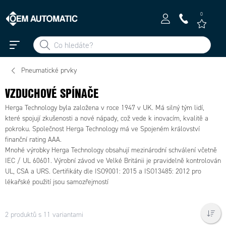
0
Pneumatické prvky
VZDUCHOVÉ SPÍNAČE
Herga Technology byla založena v roce 1947 v UK. Má silný tým lidí,
které spojují zkušenosti a nové nápady, což vede k inovacím, kvalitě a
pokroku. Společnost Herga Technology má ve Spojeném království
finanční rating AAA.
Mnohé výrobky Herga Technology obsahují mezinárodní schválení včetně
IEC / UL 60601. Výrobní závod ve Velké Británii je pravidelně kontrolován
UL, CSA a URS. Certifikáty dle ISO9001: 2015 a ISO13485: 2012 pro
lékařské použití jsou samozřejmostí
2 produktů s 11 variantami