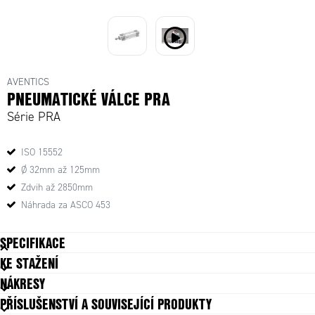
PRA-0822122005 - Válec, dvojcinný, Ø50mm, 125mm
AVENTICS
PNEUMATICKÉ VÁLCE PRA
Série PRA
ISO 15552
Ø 32mm až 125mm
Zdvih až 2850mm
Náhrada za ASCO 453
SPECIFIKACE
KE STAŽENÍ
Cushioning energy
140 J
NÁKRESY
Cushioning length
22 mm
PŘÍSLUŠENSTVÍ A SOUVISEJÍCÍ PRODUKTY
Druh montáže
Nezávislý