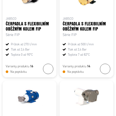
JABSCO
JABSCO
ČERPADLA S FLEXIBILNÍM
ČERPADLA S FLEXIBILNÍM
OBĚŽNÝM KOLEM FIP
OBĚŽNÝM KOLEM FIP
Série FIP
Série FIP
Průtok až 270 l/min
Průtok až 500 l/min
Tlak až 2,4 Bar
Tlak až 2,4 Bar
Teplota 0 až 90°C
Teplota 7 až 82°C
16
14
Varianty produktu
Varianty produktu
Na poptávku
Na poptávku