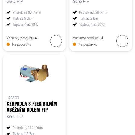
Série FIP
Série FIP
Průtok až 80 l/min
Průtok ažl 50 l/min
Tlak až 5 Bar
Tlak až 2 Bar
Teplota 4 až 90°C
Teplota 4 až 70°C
6
8
Varianty produktu
Varianty produktu
Na poptávku
Na poptávku
JABSCO
ČERPADLA S FLEXIBILNÍM
OBĚŽNÝM KOLEM FIP
Série FIP
Průtok až 110 l/min
Tlak až 1,5 Bar