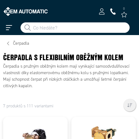
0
Čerpadla
ČERPADLA S FLEXIBILNÍM OBĚŽNÝM KOLEM
Čerpadla s pružným oběžným kolem mají vynikající samoodvdušňovací
vlastnosti díky elastomerovému oběžnému kolu s pružnými lopatkami.
Mají schopnost čerpat při nízkých otáčkách a umožňují šetrné čerpání
citlivých kapalin.
7 produktů s 111 variantami