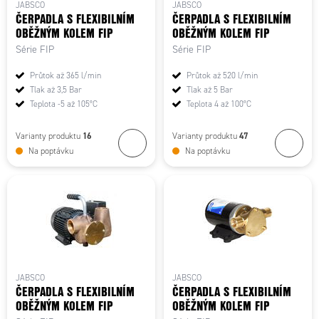
JABSCO
JABSCO
ČERPADLA S FLEXIBILNÍM
ČERPADLA S FLEXIBILNÍM
OBĚŽNÝM KOLEM FIP
OBĚŽNÝM KOLEM FIP
Série FIP
Série FIP
Průtok až 365 l/min
Průtok až 520 l/min
Tlak až 3,5 Bar
Tlak až 5 Bar
Teplota -5 až 105°C
Teplota 4 až 100°C
16
47
Varianty produktu
Varianty produktu
Na poptávku
Na poptávku
JABSCO
JABSCO
ČERPADLA S FLEXIBILNÍM
ČERPADLA S FLEXIBILNÍM
OBĚŽNÝM KOLEM FIP
OBĚŽNÝM KOLEM FIP