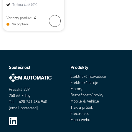
Teplota 4 až 70°C
4
Varianty produktu
Na poptávku
Společnost
Produkty
Elektrické rozvaděče
Elektrické stroje
Motory
Pražská 239
Bezpečnostní prvky
250 66 Zdiby
Mobile & Vehicle
Tel.: +420 241 484 940
Tlak a průtok
[email protected]
Electronics
Mapa webu