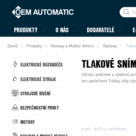
PRODUKTY
O NÁS
DODAVATELÉ
E
Pr
Domů
Produkty
Railway a Mobile Vehicle
Railway
Tlako
od
uk
TLAKOVÉ SNÍM
to
ELEKTRICKÉ ROZVADĚČE
vá
zp
Výrobci jednotek a systémů pro 
ELEKTRICKÉ STROJE
rá
pro společnost Trafag vždy výzv
va
I
STROJOVÉ VIDĚNÍ
N
BEZPEČNOSTNÍ PRVKY
O
V
MOTORY
A
4 produktů s 4 variantami
T