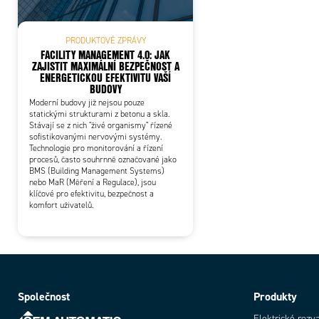
PRODUKTOVÉ ZPRÁVY
FACILITY MANAGEMENT 4.0: JAK
ZAJISTIT MAXIMÁLNÍ BEZPEČNOST A
ENERGETICKOU EFEKTIVITU VAŠÍ
BUDOVY
Moderní budovy již nejsou pouze
statickými strukturami z betonu a skla.
Stávají se z nich "živé organismy" řízené
sofistikovanými nervovými systémy.
Technologie pro monitorování a řízení
procesů, často souhrnně označované jako
BMS (Building Management Systems)
nebo MaR (Měření a Regulace), jsou
klíčové pro efektivitu, bezpečnost a
komfort uživatelů.
Společnost
Produkty
Elektrické rozv