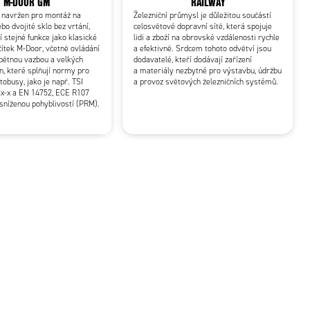
M-DOOR GM
RAILWAY
 navržen pro montáž na
Železniční průmysl je důležitou součástí
bo dvojité sklo bez vrtání,
celosvětové dopravní sítě, která spojuje
í stejné funkce jako klasické
lidi a zboží na obrovské vzdálenosti rychle
čítek M-Door, včetně ovládání
a efektivně. Srdcem tohoto odvětví jsou
pětnou vazbou a velkých
dodavatelé, kteří dodávají zařízení
n, které splňují normy pro
a materiály nezbytné pro výstavbu, údržbu
tobusy, jako je např. TSI
a provoz světových železničních systémů.
x-x a EN 14752, ECE R107
sníženou pohyblivostí (PRM).