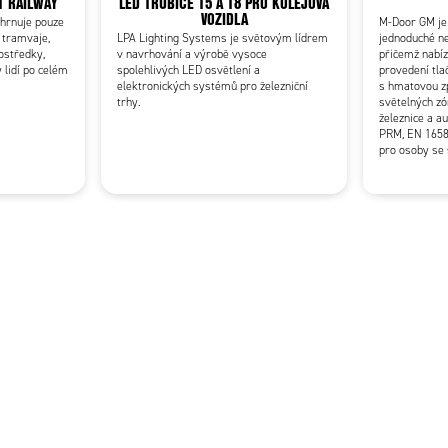
T RAILWAY
LED TRUBICE T5 A T8 PRO KOLEJOVÁ
VOZIDLA
ahrnuje pouze
M-Door GM je
 tramvaje,
LPA Lighting Systems je světovým lídrem
jednoduché ne
ostředky,
v navrhování a výrobě vysoce
přičemž nabíz
 lidí po celém
spolehlivých LED osvětlení a
provedení tla
elektronických systémů pro železniční
s hmatovou z
trhy.
světelných zó
železnice a au
PRM, EN 1658
pro osoby se 