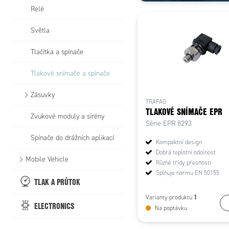
Relé
Světla
Tlačítka a spínače
Tlakové snímače a spínače
Zásuvky
TRAFAG
TLAKOVÉ SNÍMAČE EPR
Zvukové moduly a sirény
Série EPR 8293
Spínače do drážních aplikací
Kompaktní design
Dobrá teplotní odolnost
Mobile Vehicle
Různé třídy přesnosti
Splňuje normu EN 50155
TLAK A PRŮTOK
1
Varianty produktu
ELECTRONICS
Na poptávku