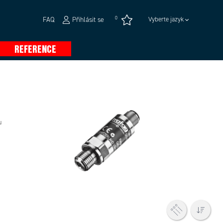
0
FAQ
Přihlásit se
Vyberte jazyk
REFERENCE
u