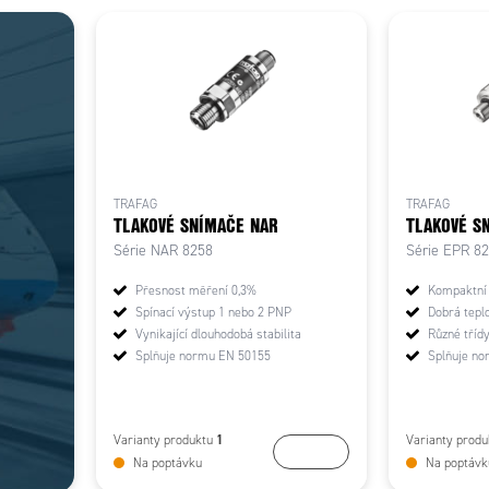
TRAFAG
TRAFAG
TLAKOVÉ SNÍMAČE NAR
TLAKOVÉ S
Série NAR 8258
Série EPR 8
Přesnost měření 0,3%
Kompaktní
Spínací výstup 1 nebo 2 PNP
Dobrá teplo
Vynikající dlouhodobá stabilita
Různé tříd
Splňuje normu EN 50155
Splňuje n
1
Varianty produktu
Varianty prod
Koupit
Na poptávku
Na poptávk