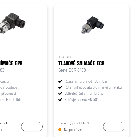
TRAFAG
NÍMAČE EPR
TLAKOVÉ SNÍMAČE ECR
283
Série ECR 8478
 design
Rozsah měření od 100 mbar
tní odolnost
Relativní nebo absolutní měření tlaku
y přesnosti
Volitelná čelní membrána
ormu EN 50155
Splňuje normu EN 50155
1
1
uktu
Varianty produktu
Koupit
Koupit
u
Na poptávku