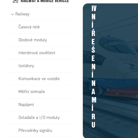
RAILWAY A MOBILE VEHICLE
IV
N
Railway
Í
Časová relé
Ř
E
Diodové moduly
Š
Interiérové osvětlení
E
N
Izolátory
Í
Komunikace ve vozidle
N
A
Měřící snímače
M
Napájení
Í
R
Ovladače a I/O moduly
U
Převodníky signálu