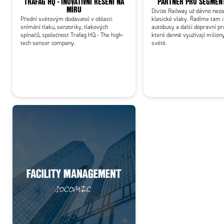
TRAFAG HQ - INOVATIVNÍ ŘEŠENÍ NA
PARTNER PRO SEGMEN
MÍRU
Divize Railway už dávno nez
Přední světovým dodavatel v oblasti
klasické vlaky. Řadíme tam i
snímání tlaku, senzoriky, tlakových
autobusy a další dopravní pr
spínačů, společnost Trafag HQ - The high-
které denně využívají miliony
tech sensor company.
světě.