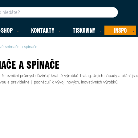
-SHOP
KONTAKTY
TISKOVINY
INSPO
vé snímače a spínače
AČE A SPÍNAČE
železniční průmysl důvěřují kvalitě výrobků Trafag. Jejich nápady a přání jso
ou a pravidelně ji podněcují k vývoji nových, inovativních výrobků.