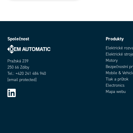
Společnost
Produkty
Elektrické rozv
Elektrické stroj
Motory
Pražská 239
Bezpečnostní p
250 66 Zdiby
Mobile & Vehicl
Tel.: +420 241 484 940
Tlak a průtok
[email protected]
Electronics
Mapa webu