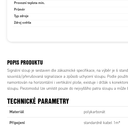
Provozní teplota min.
Průměr
Typ zdroje
Zdroj světla
POPIS PRODUKTU
Signální sloup je sestaven dle zákaznické specifikace, na výběr je 6 stan
souvislá/přerušovaná signalizace a způsob uchycení sloupu. Podle použi
namontován na horizontální i vertikální ploše, existuje i držák s konekto
sloupu. Piezomodul lze umístit pouze do nejvyššího patra sloupu a může b
TECHNICKÉ PARAMETRY
Materiál
polykarbonát
Připojení
standardně kabel 1m*