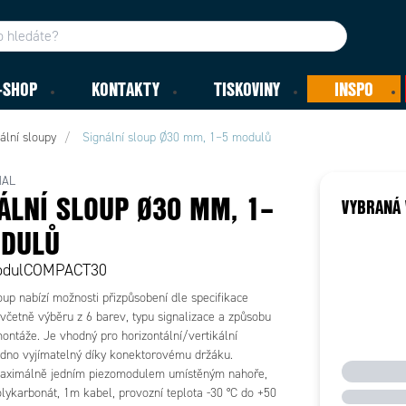
-SHOP
KONTAKTY
TISKOVINY
INSPO
ální sloupy
Signální sloup Ø30 mm, 1–5 modulů
NAL
ÁLNÍ SLOUP Ø30 MM, 1–
VYBRANÁ 
ODULŮ
odulCOMPACT30
oup nabízí možnosti přizpůsobení dle specifikace
včetně výběru z 6 barev, typu signalizace a způsobu
ontáže. Je vhodný pro horizontální/vertikální
adno vyjímatelný díky konektorovému držáku.
aximálně jedním piezomodulem umístěným nahoře,
lykarbonát, 1m kabel, provozní teplota -30 °C do +50