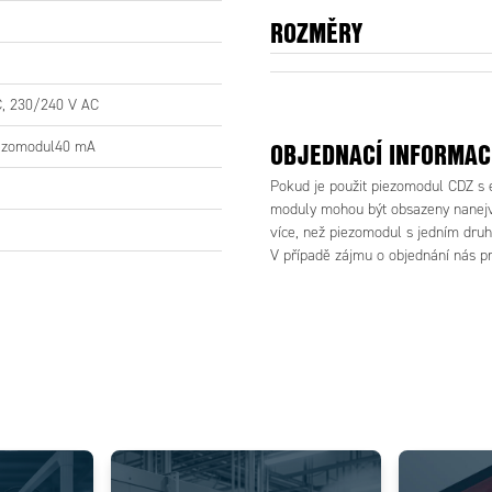
ROZMĚRY
, 230/240 V AC
OBJEDNACÍ INFORMAC
iezomodul40 mA
Pokud je použit piezomodul CDZ s 
moduly mohou být obsazeny nanejvý
více, než piezomodul s jedním druh
V případě zájmu o objednání nás pr