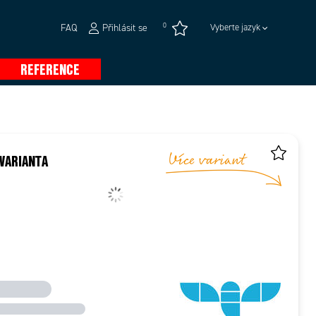
0
FAQ
Přihlásit se
Vyberte jazyk
REFERENCE
VARIANTA