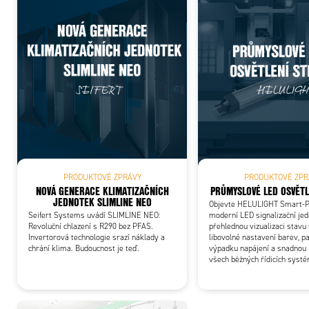
Add
PRODUKTOVÉ ZPRÁVY
PRODUKTOVÉ ZPR
NOVÁ GENERACE KLIMATIZAČNÍCH
PRŮMYSLOVÉ LED OSVĚTL
JEDNOTEK SLIMLINE NEO
Objevte HELULIGHT Smart-P
Seifert Systems uvádí SLIMLINE NEO:
moderní LED signalizační je
Revoluční chlazení s R290 bez PFAS.
přehlednou vizualizaci stavu 
Invertorová technologie srazí náklady a
libovolné nastavení barev, 
chrání klima. Budoucnost je teď.
výpadku napájení a snadnou 
všech běžných řídicích syst