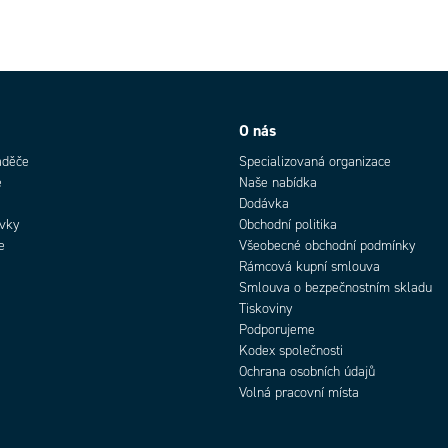
O nás
aděče
Specializovaná organizace
e
Naše nabídka
Dodávka
rvky
Obchodní politika
e
Všeobecné obchodní podmínky
Rámcová kupní smlouva
Smlouva o bezpečnostním skladu
Tiskoviny
Podporujeme
Kodex společnosti
Ochrana osobních údajů
Volná pracovní místa