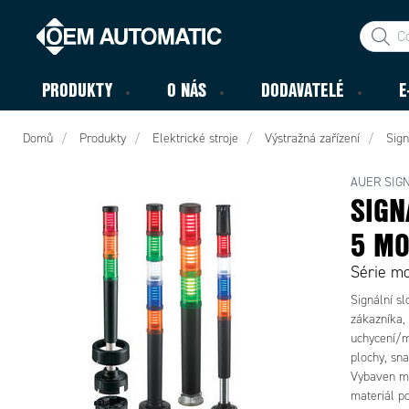
PRODUKTY
O NÁS
DODAVATELÉ
E
Domů
Produkty
Elektrické stroje
Výstražná zařízení
Sign
AUER SIG
SIGN
5 M
Série m
Signální sl
zákazníka, 
uchycení/m
plochy, sn
Vybaven m
materiál po