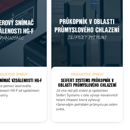
ODUKTOVÉ ZPRÁVY
PRODUKTOVÉ ZPRÁVY
NÍMAČ VZDÁLENOSTI HG-F
SEIFERT SYSTEMS PRŮKOPNÍK V
OBLASTI PRŮMYSLOVÉHO CHLAZENÍ
ce pomocí laserového
enosti HG-F od společnosti
Již více než půl století je společnost
dustry
Seifert Systems v čele vývoje inovativních
řešení chlazení, která vyhovují
různorodým potřebám průmyslu po celém
světě.