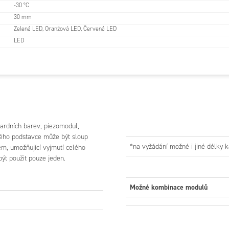
-30 °C
30 mm
Zelená LED, Oranžová LED, Červená LED
LED
dardních barev, piezomodul,
tého podstavce může být sloup
*na vyžádání možné i jiné délky 
rem, umožňující vyjmutí celého
ýt použit pouze jeden.
Možné kombinace modulů