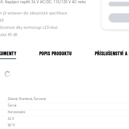
IP65. Napájecí napětí 24 V AC/DC, 110/120 V AC nebo
AC, světelné moduly s proudem 30mA, piezomodul
 již sestaven dle zákaznické specifikace
droj s životností 100 000 hodin, blikání 2 Hz,
mbinovatelné
P65
životnost díky technologii LED-diod
odul 85 dB
KUMENTY
POPIS PRODUKTU
PŘÍSLUŠENSTVÍ A
Zelená, Oranžová, Červená
Černá
Horizontální
24 V
50 °C