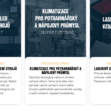
Add as new cart row
 to existing cart row
ÁVY
PRODUKTOVÉ ZPRÁVY
PR
ENÍ STROJŮ
KLIMATIZACE PRO POTRAVINÁŘSKÝ A
LASEROVÝ S
NÁPOJOVÝ PRŮMYSL
rocess –
Přesná detek
dnotku pro
Zajistěte bezchybný výkon a chraňte
snímače vzdál
strojů. Nabízí
veřejné zdraví. Tento průvodce vám
Panasonic In
paměť po
pomůže vybrat zařízení, které odolá
integraci do
drsným podmínkám potravinářské výroby
émů.
a splní veškeré regulační požadavky.