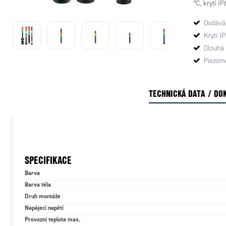
°C, krytí 
230/240 V 
Dodáván
40mA. LED z
moduly ko
Krytí I
Dlouhá 
Piezom
TECHNICKÁ DATA / DO
SPECIFIKACE
Barva
Barva těla
Druh montáže
Napájecí napětí
Provozní teplota max.