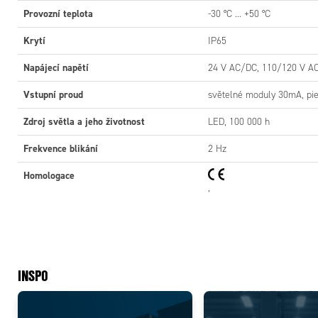
Provozní teplota
-30 °C ... +50 °C
Krytí
IP65
Napájecí napětí
24 V AC/DC, 110/120 V AC
Vstupní proud
světelné moduly 30mA, p
Zdroj světla a jeho životnost
LED, 100 000 h
Frekvence blikání
2 Hz
Homologace
,
INSPO