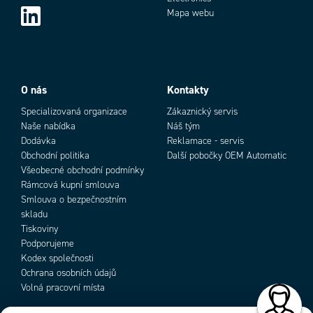
Mapa webu
Add as new cart row
Add to existing cart row
O nás
Kontakty
Specializovaná organizace
Zákaznický servis
Naše nabídka
Náš tým
Dodávka
Reklamace - servis
Obchodní politika
Další pobočky OEM Automatic
Všeobecné obchodní podmínky
Rámcová kupní smlouva
Smlouva o bezpečnostním
skladu
Tiskoviny
Podporujeme
Kodex společnosti
Ochrana osobních údajů
Volná pracovní místa