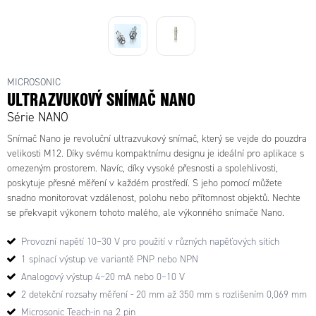
MICROSONIC
ULTRAZVUKOVÝ SNÍMAČ NANO
Série NANO
Snímač Nano je revoluční ultrazvukový snímač, který se vejde do pouzdra
velikosti M12. Díky svému kompaktnímu designu je ideální pro aplikace s
omezeným prostorem. Navíc, díky vysoké přesnosti a spolehlivosti,
poskytuje přesné měření v každém prostředí. S jeho pomocí můžete
snadno monitorovat vzdálenost, polohu nebo přítomnost objektů. Nechte
se překvapit výkonem tohoto malého, ale výkonného snímače Nano.
Provozní napětí 10–30 V pro použití v různých napěťových sítích
1 spínací výstup ve variantě PNP nebo NPN
Analogový výstup 4–20 mA nebo 0–10 V
2 detekční rozsahy měření - 20 mm až 350 mm s rozlišením 0,069 mm
Microsonic Teach-in na 2 pin