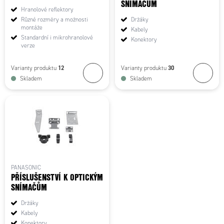
SNÍMAČŮM
Hranolové reflektory
Různé rozměry a možnosti
Držáky
montáže
Kabely
Standardní i mikrohranolové
Konektory
verze
12
30
Varianty produktu
Varianty produktu
Skladem
Skladem
PANASONIC
PŘÍSLUŠENSTVÍ K OPTICKÝM
SNÍMAČŮM
Držáky
Kabely
Konektory