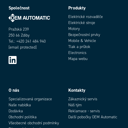
Tvar
Zapuštěný
Velikost těla
M12
Společnost
Produkty
Objednací číslo
Výstup
NPN, NC
Elektrické rozvaděče
Elektrické stroje
Motory
Pražská 239
Bezpečnostní prvky
250 66 Zdiby
Mobile & Vehicle
Tel.: +420 241 484 940
Tlak a průtok
[email protected]
Electronics
Mapa webu
Add as new cart row
Add to existing cart row
O nás
Kontakty
Specializovaná organizace
Zákaznický servis
Naše nabídka
Náš tým
Dodávka
Reklamace - servis
Obchodní politika
Další pobočky OEM Automatic
Všeobecné obchodní podmínky