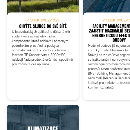
PRODUKTOVÉ ZPRÁVY
PRODUKTOVÉ ZPR
CHYŤTE SLUNCE DO SVÉ SÍTĚ
FACILITY MANAGEMENT
ZAJISTIT MAXIMÁLNÍ BE
U fotovoltaických aplikací je důležité mít
ENERGETICKOU EFEKTI
spolehlivé a účinné elektrické
BUDOVY
komponenty, které odolávají náročným
podmínkám prostředí a poskytují
Moderní budovy již nejsou p
optimální výkon. Tři přední společnosti,
statickými strukturami z bet
Mersen, TE Connectivity a SOCOMEC,
Stávají se z nich "živé organ
nabízejí řadu produktů určených speciálně
sofistikovanými nervovými 
pro fotovoltaické aplikace.
Technologie pro monitorování
procesů, často souhrnně ozn
BMS (Building Management 
nebo MaR (Měření a Regulace
klíčové pro efektivitu, bezpe
komfort uživatelů.