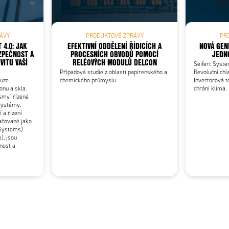
ÁVY
PRODUKTOVÉ ZPRÁVY
PR
 4.0: JAK
EFEKTIVNÍ ODDĚLENÍ ŘÍDICÍCH A
NOVÁ GEN
ZPEČNOST A
PROCESNÍCH OBVODŮ POMOCÍ
JEDN
VITU VAŠÍ
RELÉOVÝCH MODULŮ DELCON
Seifert Syst
Případová studie z oblasti papírenského a
Revoluční chl
ouze
chemického průmyslu
Invertorová t
onu a skla.
chrání klima.
ismy" řízené
systémy.
 a řízení
ačované jako
Systems)
), jsou
čnost a