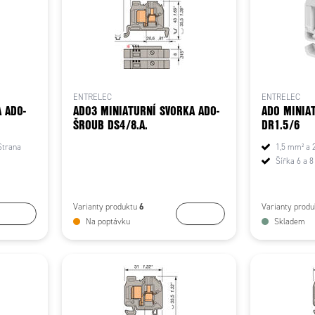
ENTRELEC
ENTRELEC
 ADO-
ADO3 MINIATURNÍ SVORKA ADO-
ADO MINIA
ŠROUB DS4/8.A.
DR1.5/6
Strana
1,5 mm² a 
Šířka 6 a 
6
Varianty produktu
Varianty prod
Koupit
Koupit
Na poptávku
Skladem