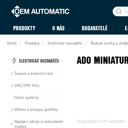
PRODUKTY
O NÁS
DODAVATELÉ
E
Domů
Produkty
Elektrické rozvaděče
Řadové svorky a držák
ADO MINIATUR
ELEKTRICKÉ ROZVADĚČE
Časová a kontrolní relé
EMC/EMI filtry
Hasící systémy
Měření a analýza spotřeby
23 produktů s 139 variantami
Napájecí zdroje a redundantní
moduly