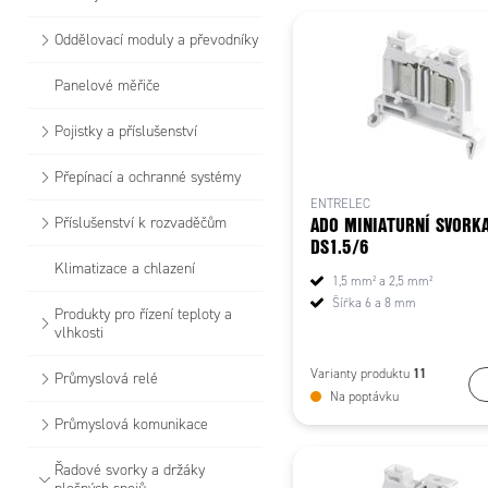
Oddělovací moduly a převodníky
Panelové měřiče
Pojistky a příslušenství
Přepínací a ochranné systémy
ENTRELEC
ADO MINIATURNÍ SVORK
Příslušenství k rozvaděčům
DS1.5/6
Klimatizace a chlazení
1,5 mm² a 2,5 mm²
Šířka 6 a 8 mm
Produkty pro řízení teploty a
vlhkosti
11
Varianty produktu
Průmyslová relé
Na poptávku
Průmyslová komunikace
Řadové svorky a držáky