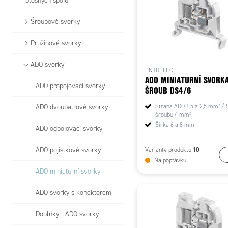
plošných spojů
Šroubové svorky
Pružinové svorky
ADO svorky
ENTRELEC
ADO MINIATURNÍ SVORKA
ADO propojovací svorky
ŠROUB DS4/6
ADO dvoupatrové svorky
Strana ADO 1,5 a 2,5 mm² / 
šroubu 4 mm²
Šířka 6 a 8 mm
ADO odpojovací svorky
10
ADO pojistkové svorky
Varianty produktu
Na poptávku
ADO miniaturní svorky
ADO svorky s konektorem
Doplňky - ADO svorky