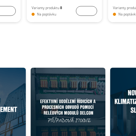
8
Varianty produktu
Varianty prod
Koupit
Koupit
Na poptávku
Na poptávk