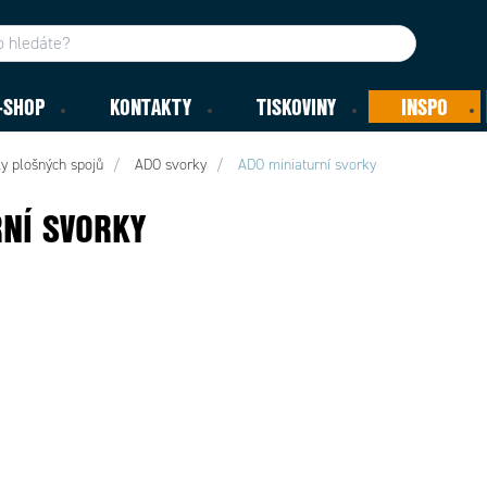
-SHOP
KONTAKTY
TISKOVINY
INSPO
y plošných spojů
ADO svorky
ADO miniaturní svorky
NÍ SVORKY