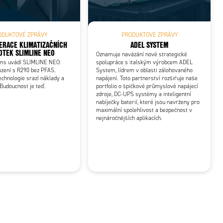
ODUKTOVÉ ZPRÁVY
PRODUKTOVÉ ZPRÁVY
ERACE KLIMATIZAČNÍCH
ADEL SYSTEM
OTEK SLIMLINE NEO
Oznamuje navázání nové strategické
ems uvádí SLIMLINE NEO:
spolupráce s italským výrobcem ADEL
azení s R290 bez PFAS.
System, lídrem v oblasti zálohovaného
echnologie srazí náklady a
napájení. Toto partnerství rozšiřuje naše
 Budoucnost je teď.
portfolio o špičkové průmyslové napájecí
zdroje, DC-UPS systémy a inteligentní
nabíječky baterií, které jsou navrženy pro
maximální spolehlivost a bezpečnost v
nejnáročnějších aplikacích.