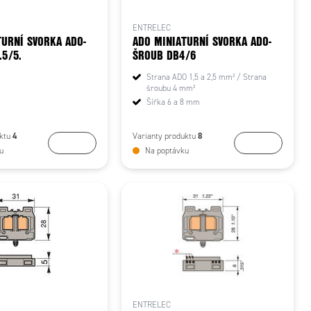
ENTRELEC
TURNÍ SVORKA ADO-
ADO MINIATURNÍ SVORKA ADO-
.5/5.
ŠROUB DB4/6
Strana ADO 1,5 a 2,5 mm² / Strana
šroubu 4 mm²
Šířka 6 a 8 mm
4
8
uktu
Varianty produktu
Koupit
Koupit
u
Na poptávku
ENTRELEC