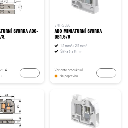
ENTRELEC
ATURNÍ SVORKA ADO-
ADO MINIATURNÍ SVORKA
/8.
DB1.5/6
1,5 mm² a 2,5 mm²
Šířka 6 a 8 mm
6
8
uktu
Varianty produktu
Koupit
Koupit
u
Na poptávku