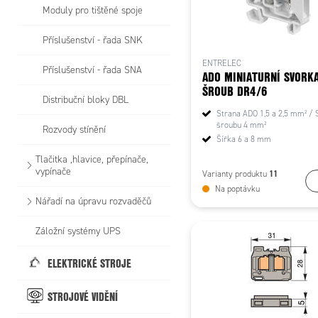
Moduly pro tištěné spoje
Příslušenství - řada SNK
ENTRELEC
Příslušenství - řada SNA
ADO MINIATURNÍ SVORKA
ŠROUB DR4/6
Distribuční bloky DBL
Strana ADO 1,5 a 2,5 mm² / 
šroubu 4 mm²
Rozvody stínění
Šířka 6 a 8 mm
Tlačitka ,hlavice, přepínače,
vypínače
11
Varianty produktu
Na poptávku
Nářadí na úpravu rozvaděčů
Záložní systémy UPS
ELEKTRICKÉ STROJE
STROJOVÉ VIDĚNÍ