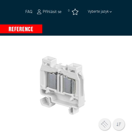
0
FAQ
Přihlásit se
Vyberte jazyk
REFERENCE