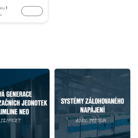
1
uktu
Koupit
u