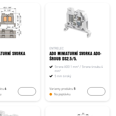
ENTRELEC
ATURNÍ SVORKA
ADO MINIATURNÍ SVORKA ADO-
ŠROUB DS2.5/5.
Strana ADO 1 mm² / Strana šroubu 4
mm²
5 mm široký
6
5
uktu
Varianty produktu
Koupit
Koupit
u
Na poptávku