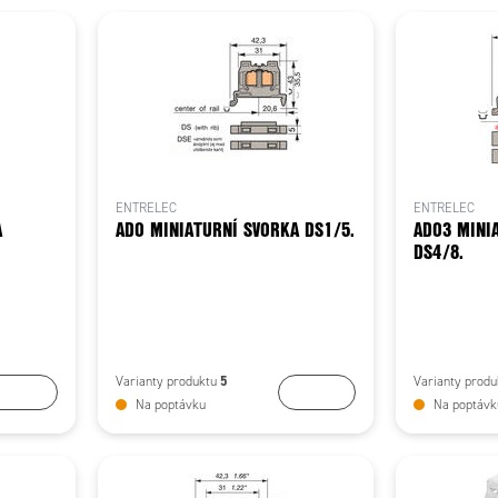
ENTRELEC
ENTRELEC
A
ADO MINIATURNÍ SVORKA DS1/5.
ADO3 MINI
DS4/8.
5
Varianty produktu
Varianty prod
Koupit
Koupit
Na poptávku
Na poptávk