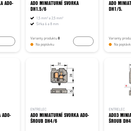
A ADO-
ADO MINIATURNÍ SVORKA
ADO MINIA
DH1.5/6
DH1/5.
1,5 mm² a 2,5 mm²
Šířka 6 a 8 mm
8
Varianty produktu
Varianty prod
Koupit
Koupit
Na poptávku
Na poptávk
ENTRELEC
ENTRELEC
 ADO-
ADO MINIATURNÍ SVORKA ADO-
ADO3 MINI
ŠROUB DH4/6
ŠROUB DH4