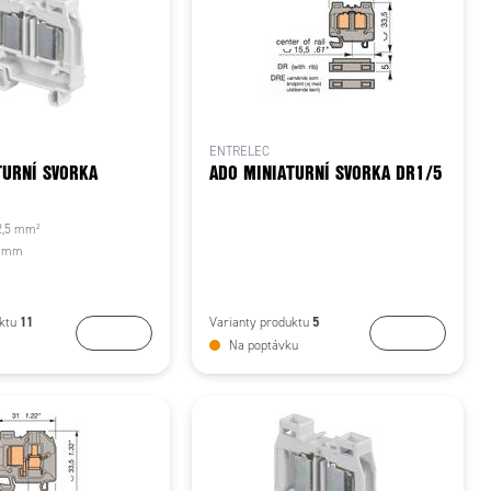
ENTRELEC
TURNÍ SVORKA
ADO MINIATURNÍ SVORKA DR1/5
2,5 mm²
8 mm
11
5
uktu
Varianty produktu
Koupit
Koupit
Na poptávku