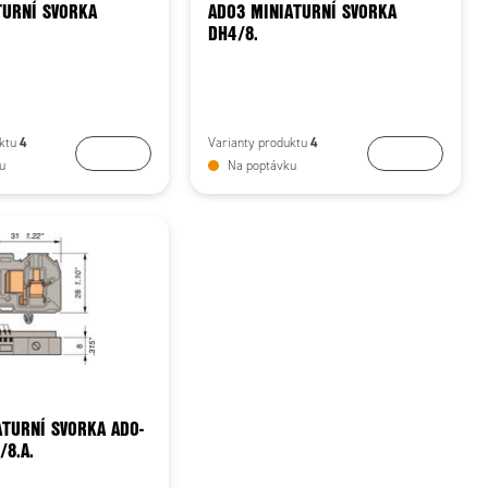
TURNÍ SVORKA
ADO3 MINIATURNÍ SVORKA
DH4/8.
4
4
uktu
Varianty produktu
Koupit
Koupit
u
Na poptávku
ATURNÍ SVORKA ADO-
/8.A.