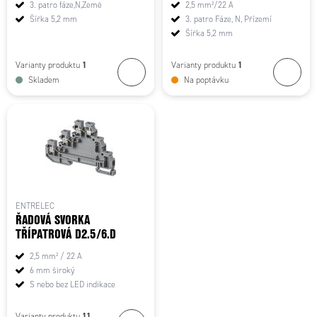
3. patro fáze,N,Země
2,5 mm²/22 A
Šířka 5,2 mm
3. patro Fáze, N, Přízemí
Šířka 5,2 mm
1
1
Varianty produktu
Varianty produktu
Skladem
Na poptávku
ENTRELEC
ŘADOVÁ SVORKA
TŘÍPATROVÁ D2.5/6.D
2,5 mm² / 22 A
6 mm široký
S nebo bez LED indikace
11
Varianty produktu