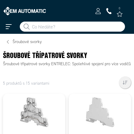
0
Šroubové svorky
ŠROUBOVÉ TŘÍPATROVÉ SVORKY
Šroubové třípatrové svorky ENTRELEC: Spolehlivé spojení pro více vodičů
5 produktů s 15 variantami