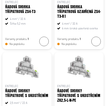
ENTRELEC
ENTRELEC
ŘADOVÁ SVORKA
ŘADOVÁ SVORKA
TŘÍPATROVÁ ZS4-T3
TŘÍPATROVÁ UZAVŘENÁ ZS4-
T3-R1
4 mm² / 32 A
Šířka 5,2 mm
4 mm² / 32 A
6 mm široká uzavřená svorka
1
1
Varianty produktu
Varianty produktu
Na poptávku
Na poptávku
ENTRELEC
ENTRELEC
ŘADOVÉ SVORKY
ŘADOVÉ SVORKY
TŘÍPATROVÉ S UKOSTŘENÍM
TŘÍPATROVÉ S UKOSTŘENÍM
ZK2,5-L-N-PE
2,5 mm² / 22 A