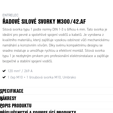
ENTRELEC
ŘADOVÉ SILOVÉ SVORKY M300/42.AF
Silová svorka typu 1 podle normy DIN 1-3 s šířkou 4 mm. Tato svorka je
ideální pro pevné a spolehlivé spojení vodičů a kabelů. Je vyrobena z
kvalitního materiálu, který zajišťuje vysokou odolnost vůči mechanickému
namáhání a korozivním vlivům. Díky svému kompaktnímu designu se
snadno instaluje a umožňuje rychlou a efektivní montáž. Silová svorka
typu 1 je nezbytným prvkem pro profesionální elektroinstalace a zajišťuje
bezpečné a stabilní spojení vodičů.
120 mm² / 269 A
1 čep M10 + 1 šroubová svorka M10, Umbrako
SPECIFIKACE
NÁKRESY
Balení
10 ks
POPIS PRODUKTU
Barva
Šedá
PŘÍSLUŠENSTVÍ A SOUVISEJÍCÍ PRODUKTY