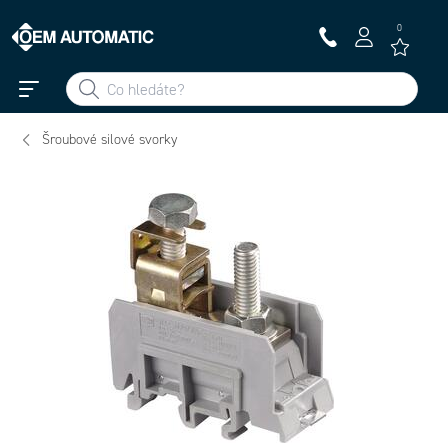
0
Šroubové silové svorky