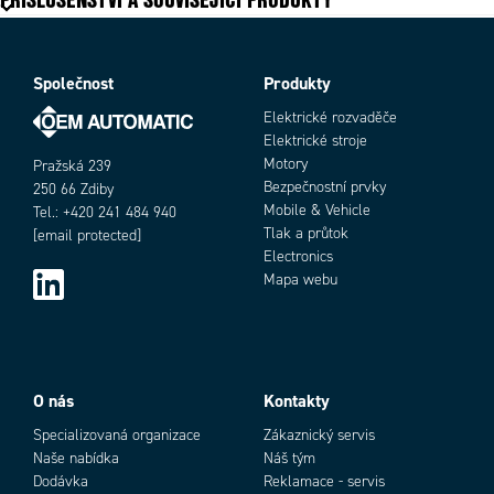
Hloubka
93 mm
Impulzní výdržné napětí
8000 V
Jmenovité napětí dle IEC
1000 V
Jmenovité napětí dle UL
Společnost
Produkty
600 V
Jmenovitý proud dle IEC
269 A
Elektrické rozvaděče
Jmenovitý proud dle UL
380 A
Elektrické stroje
Max. utahovací moment
10
Motory
Pražská 239
Min. utahovací moment
10
Bezpečnostní prvky
250 66 Zdiby
Počet připojení
2 ks
Mobile & Vehicle
Tel.: +420 241 484 940
Shoda s normami
Tlak a průtok
CE, CSA, Gost R, RoHS, USR
[email protected]
Electronics
Šířka
42 mm
Mapa webu
Výška
99,5 mm
O nás
Kontakty
Specializovaná organizace
Zákaznický servis
Naše nabídka
Náš tým
Dodávka
Reklamace - servis