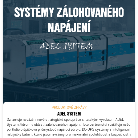
PRODUKTOVÉ ZPRÁVY
ADEL SYSTEM
Oznamuje navázání nové strategické spolupráce s italským výrobcem ADEL
System, lídrem v oblasti zálohovaného napájení. Toto partnerství rozšiřuje naše
portfolio o špičkové průmyslové napájecí zdroje, DC-UPS systémy a inteligentní
nabíječky baterií, které jsou navrženy pro maximální spolehlivost a bezpečnost v