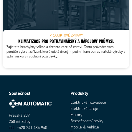
PRODUKTOVÉ ZPRÁVY
KLIMATIZACE PRO POTRAVINÁŘSKÝ A NÁPOJOVÝ PRŮMYSL
Zajistěte bezchybný výkon a chraňte veřejné zdraví. Tento průvodce vám
pomůže vybrat zařízení, které odolá drsným podmínkám potravinářské výroby a
splní veškeré regulační požadavky.
Společnost
Produkty
Elektrické rozvaděče
Elektrické stroje
Motory
Pražská 239
Bezpečnostní prvky
250 66 Zdiby
Mobile & Vehicle
Tel.: +420 241 484 940