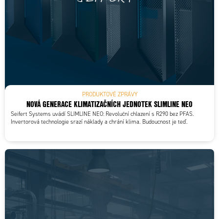
PRODUKTOVÉ ZPRÁVY
NOVÁ GENERACE KLIMATIZAČNÍCH JEDNOTEK SLIMLINE NEO
Seifert Systems uvádí SLIMLINE NEO: Revoluční chlazení s R290 bez PFAS.
Invertorová technologie srazí náklady a chrání klima. Budoucnost je teď.