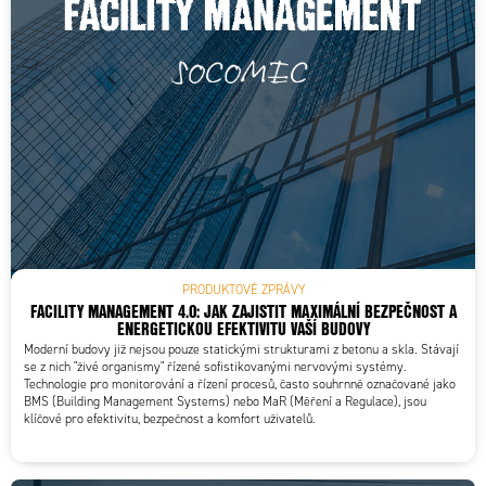
PRODUKTOVÉ ZPRÁVY
FACILITY MANAGEMENT 4.0: JAK ZAJISTIT MAXIMÁLNÍ BEZPEČNOST A
ENERGETICKOU EFEKTIVITU VAŠÍ BUDOVY
Moderní budovy již nejsou pouze statickými strukturami z betonu a skla. Stávají
se z nich "živé organismy" řízené sofistikovanými nervovými systémy.
Technologie pro monitorování a řízení procesů, často souhrnně označované jako
BMS (Building Management Systems) nebo MaR (Měření a Regulace), jsou
klíčové pro efektivitu, bezpečnost a komfort uživatelů.