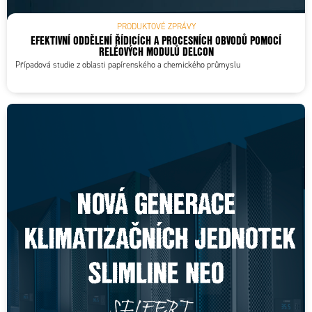
PRODUKTOVÉ ZPRÁVY
EFEKTIVNÍ ODDĚLENÍ ŘÍDICÍCH A PROCESNÍCH OBVODŮ POMOCÍ
RELÉOVÝCH MODULŮ DELCON
Případová studie z oblasti papírenského a chemického průmyslu