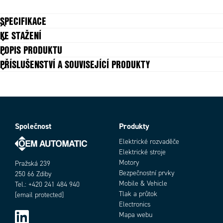
SPECIFIKACE
KE STAŽENÍ
Počet proudových vstupů
3
POPIS PRODUKTU
Šířka/počet modulů
18 mm/1
PŘÍSLUŠENSTVÍ A SOUVISEJÍCÍ PRODUKTY
Třída přesnosti
0.5
Typ aplikace
měření
Připojení
RJ12, RJ45
Hloubka
65 mm
Vlastní spotřeba
0.52
Výška
90 mm
Společnost
Produkty
Objednací číslo
Elektrické rozvaděče
Elektrické stroje
Motory
Pražská 239
Bezpečnostní prvky
250 66 Zdiby
Mobile & Vehicle
Tel.: +420 241 484 940
Tlak a průtok
[email protected]
Electronics
Mapa webu