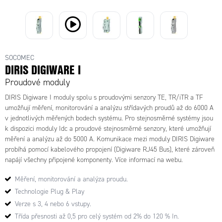
48290131 - DIRIS
48290130 -
48290112 -
Digiware I-45,
48290156
DIRIS Digiware
DIRIS
analýza, 4 vstupy, 2
- DIRIS
I-35, analýza, 3
Digiware I-60,
vstupy/2 výstupy
Digiware I-
vstupy
merení, 6
(alarm)
30dc
vstupu
SOCOMEC
DIRIS DIGIWARE I
Proudové moduly
DIRIS Digiware I moduly spolu s proudovými senzory TE, TR/iTR a TF
umožňují měření, monitorování a analýzu střídavých proudů až do 6000 A
v jednotlivých měřených bodech systému. Pro stejnosměrné systémy jsou
k dispozici moduly Idc a proudové stejnosměrné senzory, které umožňují
měření a analýzu až do 5000 A. Komunikace mezi moduly DIRIS Digiware
probíhá pomocí kabelového propojení (Digiware RJ45 Bus), které zároveň
napájí všechny připojené komponenty. Více informací na webu.
Měření, monitorování a analýza proudu.
Technologie Plug & Play
Verze s 3, 4 nebo 6 vstupy.
Třída přesnosti až 0,5 pro celý systém od 2% do 120 % In.