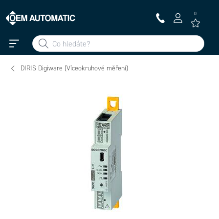
0
DIRIS Digiware (Víceokruhové měření)