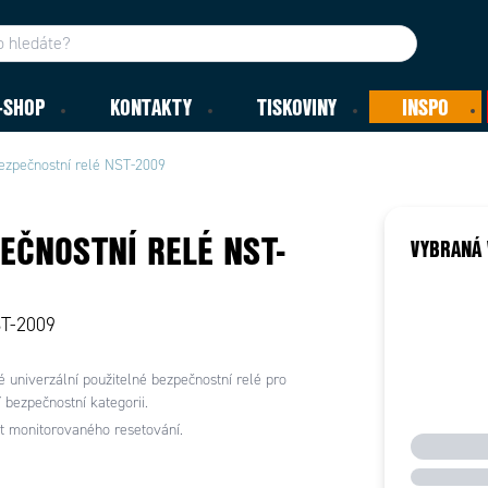
-SHOP
KONTAKTY
TISKOVINY
INSPO
ezpečnostní relé NST-2009
EČNOSTNÍ RELÉ NST-
VYBRANÁ 
ST-2009
 univerzální použitelné bezpečnostní relé pro
í bezpečnostní kategorii.
 monitorovaného resetování.