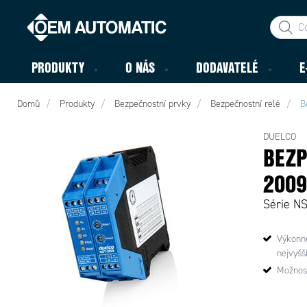
PRODUKTY
O NÁS
DODAVATELÉ
E
Domů
Produkty
Bezpečnostní prvky
Bezpečnostní relé
B
DUELCO
BEZP
2009
Série N
Výkonné
nejvyšš
Možnost