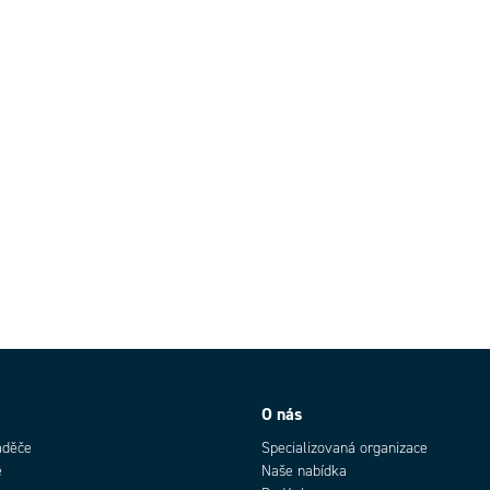
O nás
aděče
Specializovaná organizace
e
Naše nabídka