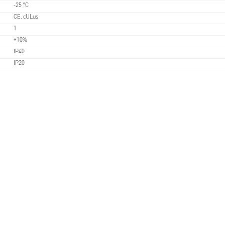
-25 °C
CE, cULus
1
±10%
IP40
IP20