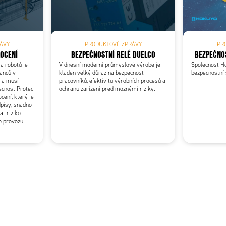
Add as new cart row
 to existing cart row
ÁVY
PRODUKTOVÉ ZPRÁVY
PR
LOCENÍ
BEZPEČNOSTNÍ RELÉ DUELCO
BEZPEČNOS
a robotů je
V dnešní moderní průmyslové výrobě je
Společnost Ho
anců v
kladen velký důraz na bezpečnost
bezpečnostní
 a musí
pracovníků, efektivitu výrobních procesů a
ečnost Protec
ochranu zařízení před možnými riziky.
cení, který je
pisy, snadno
at riziko
ho provozu.