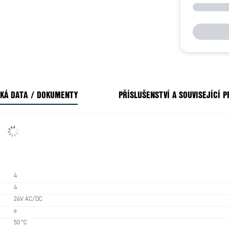
KÁ DATA / DOKUMENTY
PŘÍSLUŠENSTVÍ A SOUVISEJÍCÍ 
4
4
24V AC/DC
e
50 °C