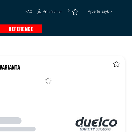
0
FAQ
Přihlásit se
Vyberte jazyk
REFERENCE
VARIANTA