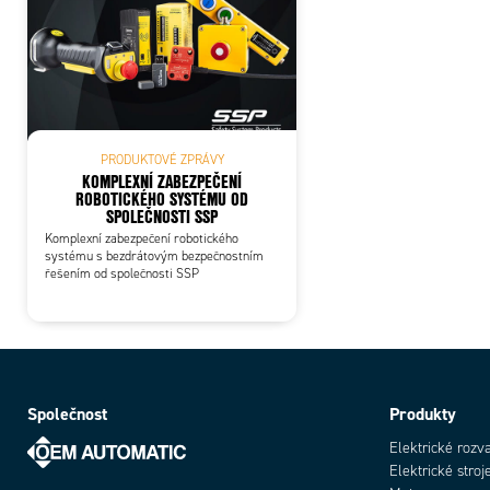
PRODUKTOVÉ ZPRÁVY
KOMPLEXNÍ ZABEZPEČENÍ
ROBOTICKÉHO SYSTÉMU OD
SPOLEČNOSTI SSP
Komplexní zabezpečení robotického
systému s bezdrátovým bezpečnostním
řešením od společnosti SSP
Společnost
Produkty
Elektrické rozv
Elektrické stroj