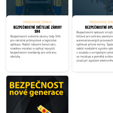
Add
PRODUKTOVÉ ZPRÁVY
PRODUKTOVÉ ZPR
BEZPEČNOSTNÍ SVĚTELNÉ ZÁVORY
BEZPEČNOSTNÍ OP
SH4
Bezpečnostní oplocení strojů 
Bezpečnostní světelné závory řady SH4
klíčové pro ochranu zaměstn
pro náročné průmyslové a logistické
automatizovaných provozech
aplikace. Nabízí robustní konstrukci,
splňovat přísné normy. Spol
snadnou instalaci a splňují nejvyšší
nabízí modulární systém oplo
bezpečnostní standardy pro ochranu
v souladu s evropskými před
obsluhy.
se instaluje a pomáhá snižov
úrazů při zajištění efektivní