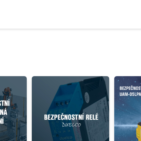
ezpecnostní relé 42080021 - NST-2009D, 24V AC/DC