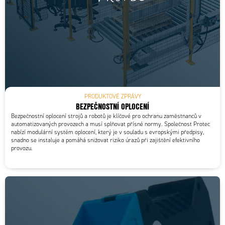
PRODUKTOVÉ ZPRÁVY
BEZPEČNOSTNÍ OPLOCENÍ
Bezpečnostní oplocení strojů a robotů je klíčové pro ochranu zaměstnanců v
automatizovaných provozech a musí splňovat přísné normy. Společnost Protec
nabízí modulární systém oplocení, který je v souladu s evropskými předpisy,
snadno se instaluje a pomáhá snižovat riziko úrazů při zajištění efektivního
provozu.