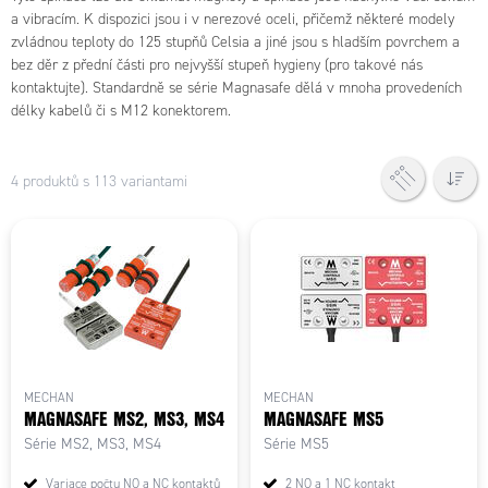
a vibracím. K dispozici jsou i v nerezové oceli, přičemž některé modely
zvládnou teploty do 125 stupňů Celsia a jiné jsou s hladším povrchem a
bez děr z přední části pro nejvyšší stupeň hygieny (pro takové nás
kontaktujte). Standardně se série Magnasafe dělá v mnoha provedeních
délky kabelů či s M12 konektorem.
4 produktů s 113 variantami
MECHAN
MECHAN
MAGNASAFE MS2, MS3, MS4
MAGNASAFE MS5
Série MS2, MS3, MS4
Série MS5
Variace počtu NO a NC kontaktů
2 NO a 1 NC kontakt