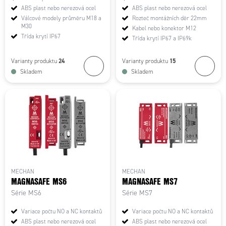
ABS plast nebo nerezová ocel
ABS plast nebo nerezová ocel
Válcové modely průměru M18 a
Rozteč montážních děr 22mm
M30
Kabel nebo konektor M12
Třída krytí IP67
Třída krytí IP67 a IP69k
24
15
Varianty produktu
Varianty produktu
Skladem
Skladem
MECHAN
MECHAN
MAGNASAFE MS6
MAGNASAFE MS7
Série MS6
Série MS7
Variace počtu NO a NC kontaktů
Variace počtu NO a NC kontaktů
ABS plast nebo nerezová ocel
ABS plast nebo nerezová ocel