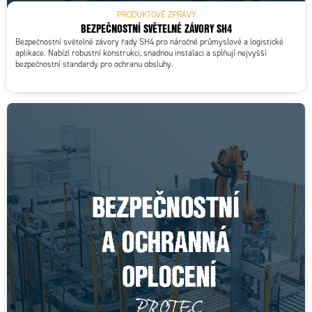
PRODUKTOVÉ ZPRÁVY
BEZPEČNOSTNÍ SVĚTELNÉ ZÁVORY SH4
Bezpečnostní světelné závory řady SH4 pro náročné průmyslové a logistické
aplikace. Nabízí robustní konstrukci, snadnou instalaci a splňují nejvyšší
bezpečnostní standardy pro ochranu obsluhy.