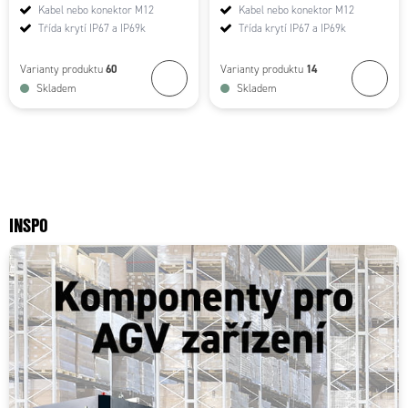
Kabel nebo konektor M12
Kabel nebo konektor M12
Třída krytí IP67 a IP69k
Třída krytí IP67 a IP69k
60
14
Varianty produktu
Varianty produktu
Skladem
Skladem
INSPO