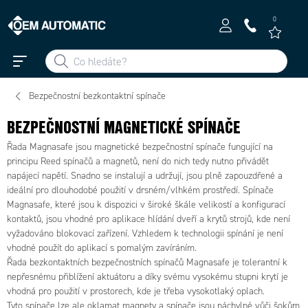
0
Bezpečnostní bezkontaktní spínače
BEZPEČNOSTNÍ MAGNETICKÉ SPÍNAČE
Řada Magnasafe jsou magnetické bezpečnostní spínače fungující na
principu Reed spínačů a magnetů, není do nich tedy nutno přivádět
napájecí napětí. Snadno se instalují a udržují, jsou plně zapouzdřené a
ideální pro dlouhodobé použití v drsném/vlhkém prostředí. Spínače
Magnasafe, které jsou k dispozici v široké škále velikostí a konfigurací
kontaktů, jsou vhodné pro aplikace hlídání dveří a krytů strojů, kde není
vyžadováno blokovací zařízení. Vzhledem k technologii spínání je není
vhodné použít do aplikací s pomalým zavíráním.
Řada bezkontaktních bezpečnostních spínačů Magnasafe je tolerantní k
nepřesnému přiblížení aktuátoru a díky svému vysokému stupni krytí je
vhodná pro použití v prostorech, kde je třeba vysokotlaký oplach.
Tyto spínače lze ale oklamat magnety a spínače jsou náchylné vůči šokům