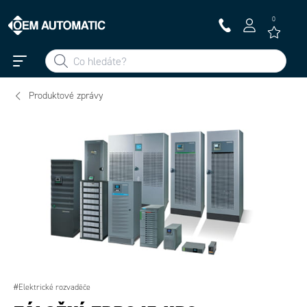
0
Produktové zprávy
#Elektrické rozvaděče