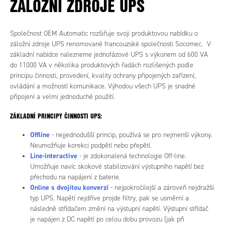
ZÁLOŽNÍ ZDROJE UPS
Společnost OEM Automatic rozšiřuje svoji produktovou nabídku o
záložní zdroje UPS renomované francouzské společnosti Socomec. V
základní nabídce nalezneme jednofázové UPS s výkonem od 600 VA
do 11000 VA v několika produktových řadách rozlišených podle
principu činnosti, provedení, kvality ochrany připojených zařízení,
ovládání a možností komunikace. Výhodou všech UPS je snadné
připojení a velmi jednoduché použití.
ZÁKLADNÍ PRINCIPY ČINNOSTI UPS:
Offline
- nejjednodušší princip, používá se pro nejmenší výkony.
Neumožňuje korekci podpětí nebo přepětí.
Line-interactive
- je zdokonalená technologie Off-line.
Umožňuje navíc skokové stabilizování výstupního napětí bez
přechodu na napájení z baterie.
Online s dvojitou konverzí
- nejpokročilejší a zároveň nejdražší
typ UPS. Napětí nejdříve projde filtry, pak se usměrní a
následně střídačem změní na výstupní napětí. Výstupní střídač
je napájen z DC napětí po celou dobu provozu (jak při