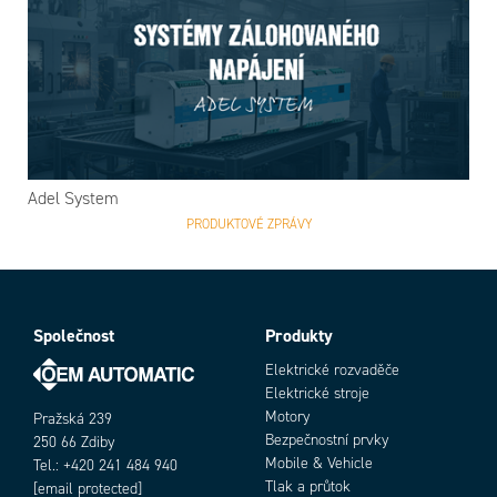
Adel System
PRODUKTOVÉ ZPRÁVY
Společnost
Produkty
Elektrické rozvaděče
Elektrické stroje
Motory
Pražská 239
Bezpečnostní prvky
250 66 Zdiby
Mobile & Vehicle
Tel.: +420 241 484 940
Tlak a průtok
[email protected]