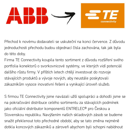
Přechod k novému dodavateli se uskuteční na konci července. Z důvodu
jednoduchosti přechodu budou objednací čísla zachována, tak jak byla
do této doby.
Firma TE Connectivity koupila tento sortiment z důvodu rozšíření svého
portfolia konektorů o svorkovnicové systémy, ve kterých vidí potenciál
dalšího růstu firmy. V příštích letech chtějí investovat do rozvoje
stávajících produktů a vývoje nových, aby neustále poskytovali
zákazníkům vysoce inovativní řešení a vynikající úroveň služeb.
S firmou TE Connectivity jsme navázali užší spolupráci a dohodli jsme se
na pokračování distribuce celého sortimentu za stávajících podmínek
jako oficiální distributor komponentů ENTRELEC® pro Českou a
Slovenskou republiku. Navýšením našich skladových zásob se budeme
snažit překlenout toto přechodné období, aby se tato změna nejméně
dotkla koncových zákazníků a zároveň abychom byli schopni nabídnout