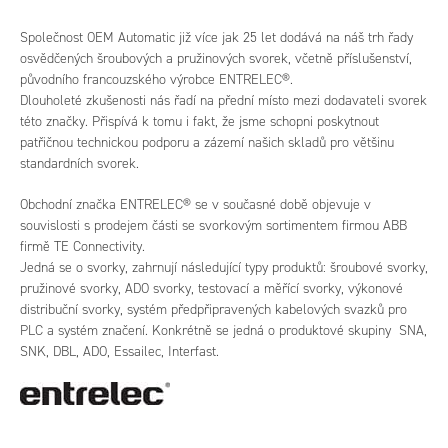
Společnost OEM Automatic již více jak 25 let dodává na náš trh řady
osvědčených šroubových a pružinových svorek, včetně příslušenství,
původního francouzského výrobce ENTRELEC®.
Dlouholeté zkušenosti nás řadí na přední místo mezi dodavateli svorek
této značky. Přispívá k tomu i fakt, že jsme schopni poskytnout
patřičnou technickou podporu a zázemí našich skladů pro většinu
standardních svorek.
Obchodní značka ENTRELEC® se v současné době objevuje v
souvislosti s prodejem části se svorkovým sortimentem firmou ABB
firmě TE Connectivity.
Jedná se o svorky, zahrnují následující typy produktů: šroubové svorky,
pružinové svorky, ADO svorky, testovací a měřící svorky, výkonové
distribuční svorky, systém předpřipravených kabelových svazků pro
PLC a systém značení. Konkrétně se jedná o produktové skupiny SNA,
SNK, DBL, ADO, Essailec, Interfast.