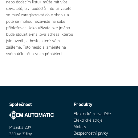
nebo dodacím listu), může mít více
uživatelů, tzv. podúčtů. Tito uživatelé
se musí zaregistrovat do e-shopu, a
poté se mohou nezávisle na sobě
přihlašovat. Jako uživatelské jméno
bude sloužit e-mailová adresa, kterou
jste uvedli, a heslo, které vám
zašleme. Toto heslo si změníte na
svém účtu při prvním přihlášení.
Společnost
Produkty
Elektrické rozvaděče
Elektrické stroje
Motory
Pražská 239
Bezpečnostní prvky
250 66 Zdiby