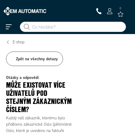
0
E-shop
Zpět na všechny dotazy
Otázky a odpovědi
MŮŽE EXISTOVAT VÍCE
UŽIVATELŮ POD
STEJNÝM ZÁKAZNICKÝM
ČÍSLEM?
Každý náš zákazník, kterému bylo
přiděleno zákaznické číslo (pětimístné
číslo, které je uvedeno na faktuře