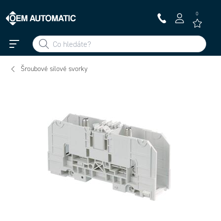
0
Šroubové silové svorky