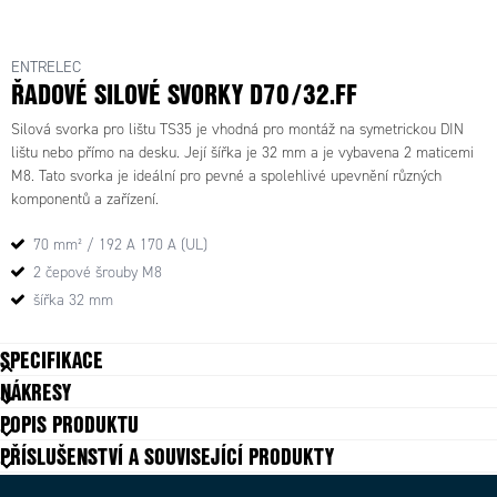
ENTRELEC
ŘADOVÉ SILOVÉ SVORKY D70/32.FF
Silová svorka pro lištu TS35 je vhodná pro montáž na symetrickou DIN
lištu nebo přímo na desku. Její šířka je 32 mm a je vybavena 2 maticemi
M8. Tato svorka je ideální pro pevné a spolehlivé upevnění různých
komponentů a zařízení.
70 mm² / 192 A 170 A (UL)
2 čepové šrouby M8
šířka 32 mm
SPECIFIKACE
NÁKRESY
Balení
3 ks
POPIS PRODUKTU
Barva
Šedá
PŘÍSLUŠENSTVÍ A SOUVISEJÍCÍ PRODUKTY
Hloubka
140 mm
Impulzní výdržné napětí
8000 V