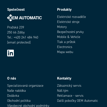
Jmenovité napětí dle IEC
1000 V
Jmenovitý proud dle IEC
Společnost
Produkty
192 A
Jmenovitý průřez dle IEC
70 mm²
Elektrické rozvaděče
Max. průřez laněného vodiče dle IEC
70 mm²
Elektrické stroje
Max. průřez pevného vodiče dle IEC
95 mm²
Motory
Pražská 239
Max. utahovací moment
12
Bezpečnostní prvky
250 66 Zdiby
Min. průřez laněného vodiče dle IEC
6 mm²
Mobile & Vehicle
Tel.: +420 241 484 940
Min. průřez pevného vodiče dle IEC
Tlak a průtok
6 mm²
[email protected]
Electronics
Min. utahovací moment
6
Mapa webu
Počet připojení
2 ks
Shoda s normami
CE, Gost R, RoHS, USR CNR
Šířka
32 mm
Výška
67 mm
O nás
Kontakty
Specializovaná organizace
Zákaznický servis
Naše nabídka
Náš tým
Dodávka
Reklamace - servis
Obchodní politika
Další pobočky OEM Automatic
Všeobecné obchodní podmínky