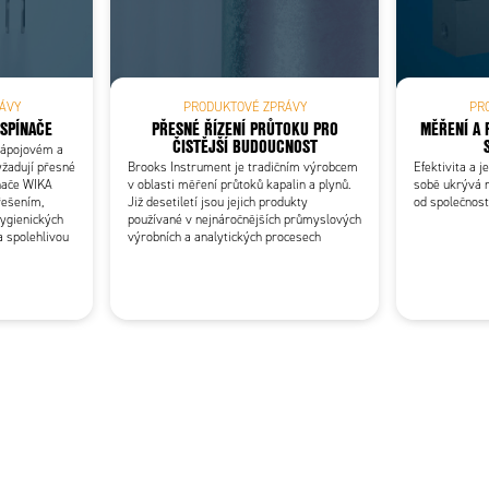
ÁVY
PRODUKTOVÉ ZPRÁVY
PR
 SPÍNAČE
PŘESNÉ ŘÍZENÍ PRŮTOKU PRO
MĚŘENÍ A 
ČISTĚJŠÍ BUDOUCNOST
nápojovém a
žadují přesné
Brooks Instrument je tradičním výrobcem
Efektivita a 
ínače WIKA
v oblasti měření průtoků kapalin a plynů.
sobě ukrývá 
řešením,
Již desetiletí jsou jejich produkty
od společnost
hygienických
používané v nejnáročnějších průmyslových
a spolehlivou
výrobních a analytických procesech