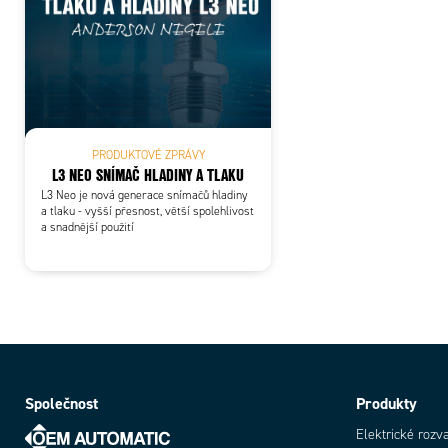
PRODUKTOVÉ ZPRÁVY
L3 NEO SNÍMAČ HLADINY A TLAKU
L3 Neo je nová generace snímačů hladiny
a tlaku - vyšší přesnost, větší spolehlivost
a snadnější použití
Společnost
Produkty
Elektrické rozv