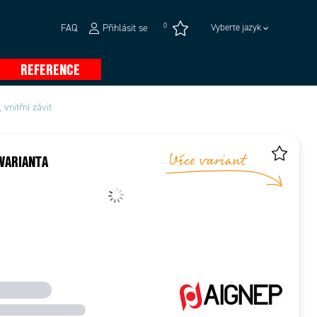
0
FAQ
Přihlásit se
Vyberte jazyk
REFERENCE
vnitřní závit
VARIANTA