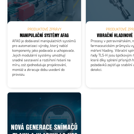
PRODUKTOVÉ ZPRÁVY
PRODUKTOVÉ ZPR
MANIPULAČNÍ SYSTÉMY AFAG
VIBRAČNÍ HLADINOVÉ
AFAG je dodavatel manipulačních systémů
Procesy v potravinářském, 
pro automatizaci výroby, který nabízí
farmaceutickém průmyslu vy
komponenty jako podavače a uchopovače.
měření hladiny. Vibrační sp
Jejich modulární systémy umožňují
řady TLS-H jsou špičkovým 
snadné sestavení a rozšíření řešení na
které díky splnění přísných 
míru, což zjednodušuje projektování,
požadavků zajišťuje stabilní 
montáž a zkracuje dobu uvedení do
detekci.
provozu.