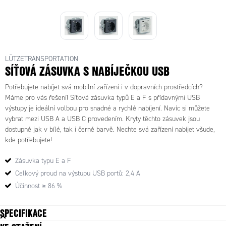
16A / 1 x USB-A / 1 x
16A / 1 x USB-A / 1 x
USB-C
USB-C
LÜTZETRANSPORTATION
SÍŤOVÁ ZÁSUVKA S NABÍJEČKOU USB
Potřebujete nabíjet svá mobilní zařízení i v dopravních prostředcích?
Máme pro vás řešení! Síťová zásuvka typů E a F s přídavnými USB
výstupy je ideální volbou pro snadné a rychlé nabíjení. Navíc si můžete
vybrat mezi USB A a USB C provedením. Kryty těchto zásuvek jsou
dostupné jak v bílé, tak i černé barvě. Nechte svá zařízení nabíjet všude,
kde potřebujete!
Zásuvka typu E a F
Celkový proud na výstupu USB portů: 2,4 A
Účinnost ≥ 86 %
SPECIFIKACE