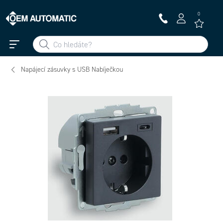
0
Napájecí zásuvky s USB Nabíječkou
810029 - ST-0029 250V
810028 - ST-0028 250V