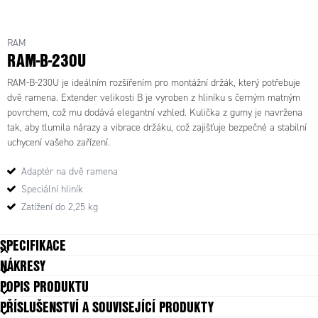
RAM-B-230U - RAM adaptér s dvema kulickami 1"
RAM
RAM-B-230U
RAM-B-230U je ideálním rozšířením pro montážní držák, který potřebuje
dvě ramena. Extender velikosti B je vyroben z hliníku s černým matným
povrchem, což mu dodává elegantní vzhled. Kulička z gumy je navržena
tak, aby tlumila nárazy a vibrace držáku, což zajišťuje bezpečné a stabilní
uchycení vašeho zařízení.
Adaptér na dvě ramena
Speciální hliník
Zatížení do 2,25 kg
SPECIFIKACE
NÁKRESY
Materiál
Hliník
POPIS PRODUKTU
Typ
Rameno
PŘÍSLUŠENSTVÍ A SOUVISEJÍCÍ PRODUKTY
Velikost
B (1")