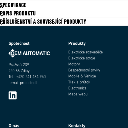
SPECIFIKACE
POPIS PRODUKTU
Intellskin se zabudovaným nabíjením
Ano
PŘÍSLUŠENSTVÍ A SOUVISEJÍCÍ PRODUKTY
Montáž pro
Tablet 8"
Typ
Pouzdro
Společnost
Produkty
Elektrické rozvaděče
Elektrické stroje
Motory
Pražská 239
Bezpečnostní prvky
250 66 Zdiby
Mobile & Vehicle
Tel.: +420 241 484 940
Tlak a průtok
[email protected]
Electronics
Mapa webu
O nás
Kontakty