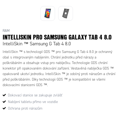
RAM-G-S-S12U - IntelliSkin™ - Samsung
G Tab 4 8.0
RAM
INTELLISKIN PRO SAMSUNG GALAXY TAB 4 8.0
IntelliSkin ™ Samsung G Tab 4 8.0
IntelliSkin ™ s technologií GDS ™ pro Samsung G Tab 4 8.0 je ochranný
obal s integrovaným nabíjením. Chrání jednotku před nárazy a
poškrábáním a obsahuje vstup pro nabíječku. Technologie GDS chrání
konektor při opakovaném dokování zařízení. Vestavěná nabíječka GDS ™
opakovaně ukotví jednotku. IntelliSkin ™ je odolný proti nárazům a chrání
před poškrábáním. Díky technologii GDS ™ je kompatibilní se všemi
dokovacími stanicemi GDS ™.
Dokovací stanice se zakupuje zvlášť
Nabíjení tabletu přímo ve vozidle
Ochrana proti nárazům