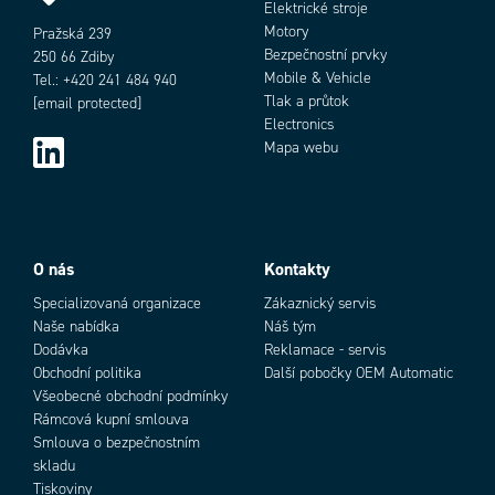
Provozní teplota min.
-40 °C
Elektrické stroje
Shoda s normami
CE
Motory
Pražská 239
Šířka
Bezpečnostní prvky
79 mm
250 66 Zdiby
Mobile & Vehicle
Spotřeba energie
Tel.: +420 241 484 940
1,5 A
Tlak a průtok
[email protected]
Třída krytí
IP64
Electronics
Vícefrekvenční zvuk
Ne
Mapa webu
Výška
105 mm
Add as new cart row
Add to existing cart row
O nás
Kontakty
Specializovaná organizace
Zákaznický servis
Naše nabídka
Náš tým
Dodávka
Reklamace - servis
Obchodní politika
Další pobočky OEM Automatic
Všeobecné obchodní podmínky
Rámcová kupní smlouva
Smlouva o bezpečnostním
skladu
Tiskoviny