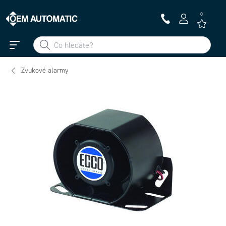
0
Zvukové alarmy
E917N-001 - Smart zvukový alarm
E850N-001 - Zvukový