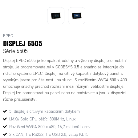
E30D6505-020 - Epec 6505 Displej
(Codesys 3,5)
EPEC
DISPLEJ 6505
Série 6505
Displej EPEC 6505 je kompaktní, odolný a výkonný displej pro mobilní
stroje. Je programovatelný v CODESYS 3.5 a snadno se integruje do
řídicího systému EPEC. Displej má citlivý kapacitní dotykový panel s
vysokým jasem pro čitelnost i na slunci. S rozlišením WVGA 800 x 400
umožňuje snadný přechod rozhraní mezi různými velikostmi displeje.
Displej lze namontovat na panel nebo na podstavec a jsou k dispozici
různé příslušenství.
5 "displej s citlivým kapacitním dotykem
i.MX6 Solo CPU běžící 800MHz, Linux
Rozlišení WVGA 800 x 480, 16,7 milionů barev
2 x CAN, 1 x RS232, 1 x USB 2.0, vstup KL15