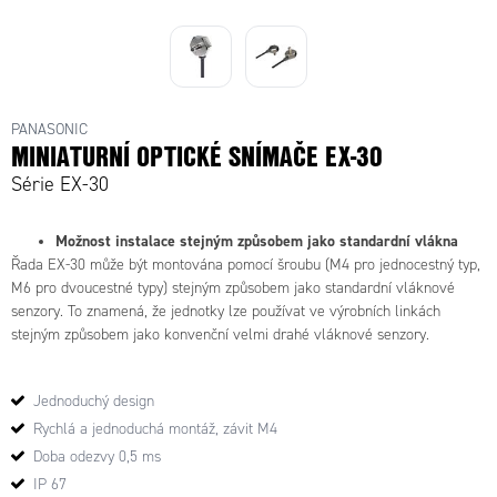
PANASONIC
MINIATURNÍ OPTICKÉ SNÍMAČE EX-30
Série EX-30
Možnost instalace stejným způsobem jako standardní vlákna
Řada EX-30 může být montována pomocí šroubu (M4 pro jednocestný typ,
M6 pro dvoucestné typy) stejným způsobem jako standardní vláknové
senzory. To znamená, že jednotky lze používat ve výrobních linkách
stejným způsobem jako konvenční velmi drahé vláknové senzory.
Jednoduchý design
Rychlá a jednoduchá montáž, závit M4
Doba odezvy 0,5 ms
IP 67