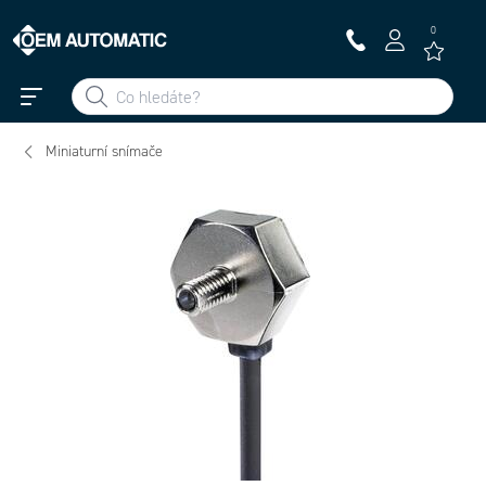
0
Miniaturní snímače