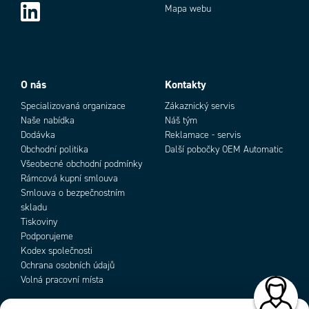
Detekce zbývajícího objemu nálepek
Detekce přesného umístění
Mapa webu
podle tloušťky role.
IC v držáku IC.
Add as new cart row
Add to existing cart row
O nás
Kontakty
Specializovaná organizace
Zákaznický servis
Naše nabídka
Náš tým
Dodávka
Reklamace - servis
Obchodní politika
Další pobočky OEM Automatic
Všeobecné obchodní podmínky
Rámcová kupní smlouva
Smlouva o bezpečnostním
skladu
Detekce lahví
Tiskoviny
Podporujeme
Fotoelektrický senzor se závitem EX-32A potvrzuje přísun lahví.
Kodex společnosti
Ochrana osobních údajů
Volná pracovní místa