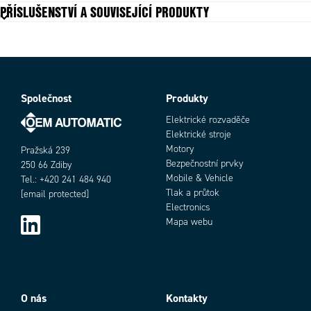
PŘÍSLUŠENSTVÍ A SOUVISEJÍCÍ PRODUKTY
Max. napětí DC
24 V
Min. napětí DC
12 V
Min. vzdálenost
0 mm
Přepínání NO/NC
Ano
Provozní teplota max.
55 °C
Provozní teplota min.
-25 °C
Společnost
Produkty
Objednací číslo
Shoda s normami
CE
Elektrické rozvaděče
Snímací vzdálenost
400 mm
Elektrické stroje
Spotřeba max.
0,025 A
Motory
Pražská 239
Technologie fotobuňky
Difuzní
Bezpečnostní prvky
250 66 Zdiby
Třída krytí
IP67
Mobile & Vehicle
Tel.: +420 241 484 940
Typ zdroje
Červená LED
Tlak a průtok
[email protected]
Výstup
PNP
Electronics
Mapa webu
Add as new cart row
Add to existing cart row
O nás
Kontakty