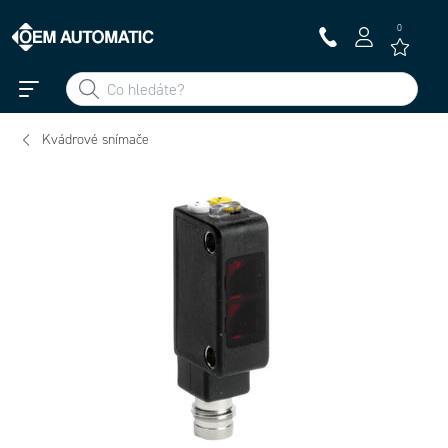
0
Kvádrové snímače