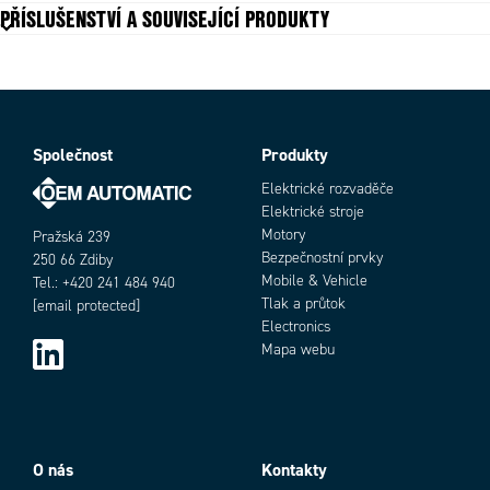
PŘÍSLUŠENSTVÍ A SOUVISEJÍCÍ PRODUKTY
Max. napětí DC
24 V
Min. napětí DC
12 V
Min. vzdálenost
30 mm
Přepínání NO/NC
Ano
Provozní teplota max.
55 °C
Provozní teplota min.
-25 °C
Společnost
Produkty
Objednací číslo
Shoda s normami
CE
Elektrické rozvaděče
Snímací vzdálenost
1300 mm
Elektrické stroje
Spotřeba max.
0,022 A
Motory
Pražská 239
Technologie fotobuňky
Polarizační na odrazku
Bezpečnostní prvky
250 66 Zdiby
Třída krytí
IP67
Mobile & Vehicle
Tel.: +420 241 484 940
Typ zdroje
Červená LED
Tlak a průtok
[email protected]
Výstup
PNP
Electronics
Mapa webu
Add as new cart row
Add to existing cart row
O nás
Kontakty