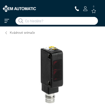
0
Kvádrové snímače