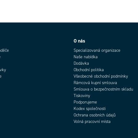
O nás
aděče
Specializovaná organizace
e
Naše nabídka
Dodávka
rvky
Obchodní politika
e
Všeobecné obchodní podmínky
Rámcová kupní smlouva
Smlouva o bezpečnostním skladu
Tiskoviny
Podporujeme
Kodex společnosti
Ochrana osobních údajů
Volná pracovní místa