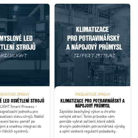
ODUKTOVÉ ZPRÁVY
PRODUKTOVÉ ZPRÁVY
É LED OSVĚTLENÍ STROJŮ
KLIMATIZACE PRO POTRAVINÁŘSKÝ A
NÁPOJOVÝ PRŮMYSL
LIGHT Smart-Process –
ignalizační jednotku pro
Zajistěte bezchybný výkon a chraňte
ualizaci stavu strojů. Nabízí
veřejné zdraví. Tento průvodce vám
tavení barev, paměť po
pomůže vybrat zařízení, které odolá
ení a snadnou integraci do
drsným podmínkám potravinářské výroby
 řídicích systémů.
a splní veškeré regulační požadavky.