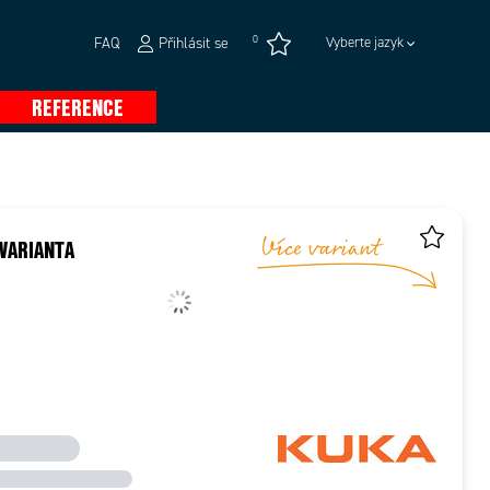
0
FAQ
Přihlásit se
Vyberte jazyk
REFERENCE
VARIANTA