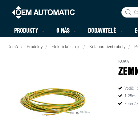
PRODUKTY
O NÁS
DODAVATELÉ
E
Domů
Produkty
Elektrické stroje
Kolaborativní roboty
Pr
KUKA
ZEMN
Vodič 
1-25m
Zelená/