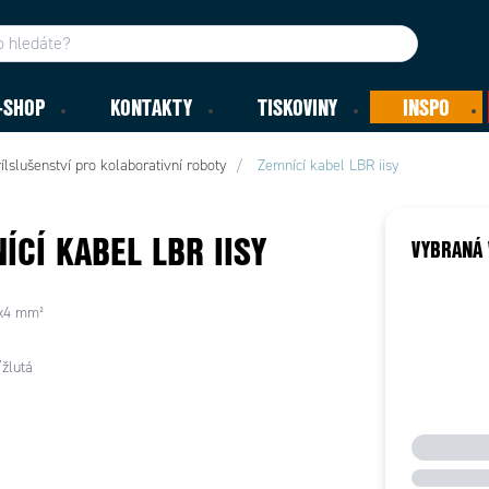
-SHOP
KONTAKTY
TISKOVINY
INSPO
ílslušenství pro kolaborativní roboty
Zemnící kabel LBR iisy
ÍCÍ KABEL LBR IISY
VYBRANÁ 
1x4 mm²
žlutá