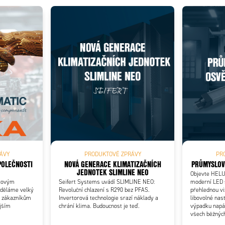
Add as new cart row
 to existing cart row
ÁVY
PRODUKTOVÉ ZPRÁVY
PR
POLEČNOSTI
NOVÁ GENERACE KLIMATIZAČNÍCH
PRŮMYSLOV
JEDNOTEK SLIMLINE NEO
Objevte HELU
ětovým
Seifert Systems uvádí SLIMLINE NEO:
moderní LED s
 děláme velký
Revoluční chlazení s R290 bez PFAS.
přehlednou viz
m zákazníkům
Invertorová technologie srazí náklady a
libovolné nas
ějším
chrání klima. Budoucnost je teď.
výpadku napáj
všech běžných