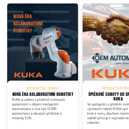
Add
PRODUKTOVÉ ZPRÁVY
PRODUKTOVÉ ZPR
NOVÁ ÉRA KOLABORATIVNÍ ROBOTIKY
ŠPIČKOVÉ COBOTY OD S
KUKA
KUKA je jednou z předních světových
společností v oblasti inteligentní
Ve spolupráci s předním sv
automatizace s více než 15 000
výrobcem robotů KUKA nyní
zaměstnanci a obratem přibližně 4
krok k tomu, abychom naši
miliardy EUR.
nabídli přístup k nejmodern
cobotům.