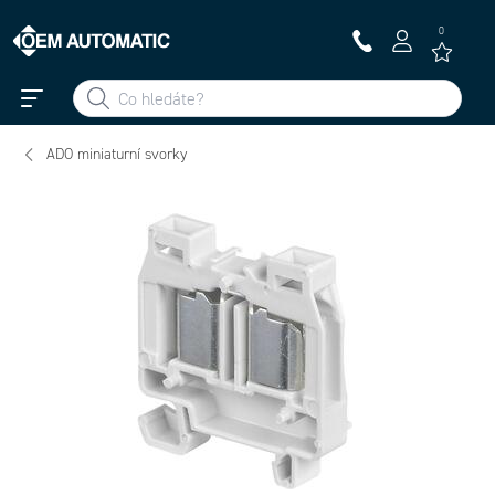
0
ADO miniaturní svorky