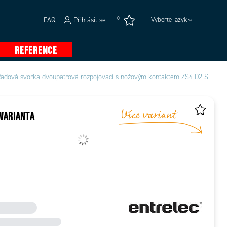
0
FAQ
Přihlásit se
Vyberte jazyk
REFERENCE
adová svorka dvoupatrová rozpojovací s nožovým kontaktem ZS4-D2-S
VARIANTA