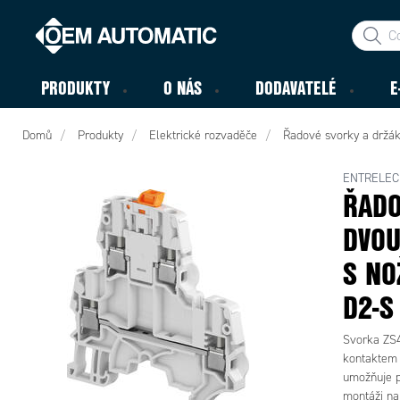
PRODUKTY
O NÁS
DODAVATELÉ
E
Domů
Produkty
Elektrické rozvaděče
Řadové svorky a držák
ENTRELEC
ŘADO
DVOU
S NO
D2-S
Svorka ZS4
kontaktem a
umožňuje p
montáži na 