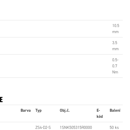
10.5
mm
3.5
mm
0.5-
0.7
Nm
E
Barva
Typ
Obj.č.
E-
Balení
kód
ZS4-D2-S
1SNK505315R0000
50 ks