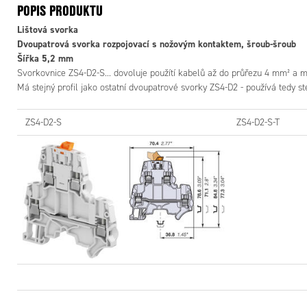
POPIS PRODUKTU
Lištová svorka
Dvoupatrová svorka rozpojovací s nožovým kontaktem, šroub-šroub
Šířka 5,2 mm
Svorkovnice ZS4-D2-S... dovoluje použítí kabelů až do průřezu 4 mm² a mo
Má stejný profil jako ostatní dvoupatrové svorky ZS4-D2 - používá tedy ste
ZS4-D2-S
ZS4-D2-S-T