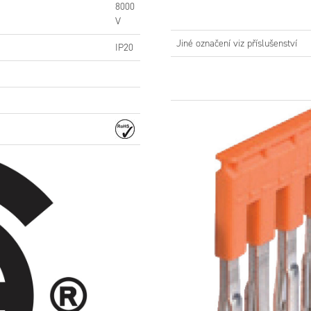
8000
V
Jiné označení viz příslušenství
IP20