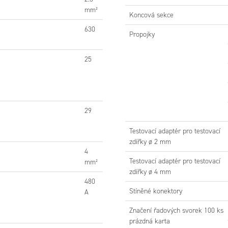
mm²
Koncová sekce
630
Propojky
25
29
Testovací adaptér pro testovací
zdířky ø 2 mm
4
Testovací adaptér pro testovací
mm²
zdířky ø 4 mm
480
1SNK505316R0000 - ZS4-D2-S-T2 šedá svorka
1SNK505315R0000 - ZS4-
Stíněné konektory
A
dvoupatr. s odpoj.+ testovací zdírky
dvoupatrová s o
Značení řadových svorek 100 ks
prázdná karta