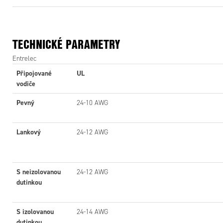
TECHNICKÉ PARAMETRY
Entrelec
Připojované
UL
vodiče
Pevný
24-10 AWG
Lankový
24-12 AWG
S neizolovanou
24-12 AWG
dutinkou
S izolovanou
24-14 AWG
dutinkou