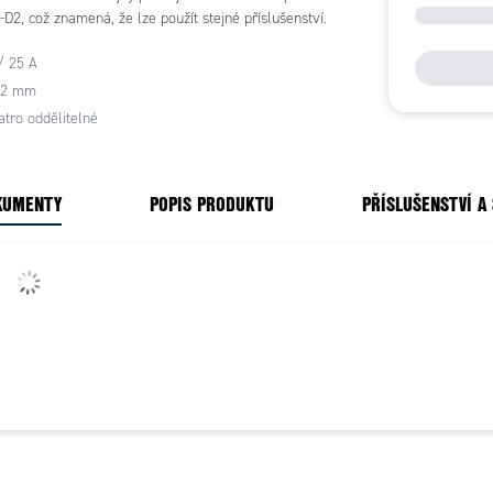
D2, což znamená, že lze použít stejné příslušenství.
/ 25 A
5,2 mm
atro oddělitelné
KUMENTY
POPIS PRODUKTU
PŘÍSLUŠENSTVÍ A