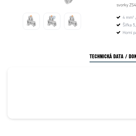
svorky ZS4-
4 mm² 
Šířka 
Horní p
TECHNICKÁ DATA / DO