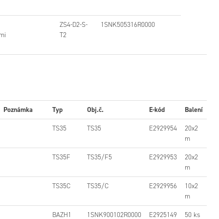
ZS4-D2-S-
1SNK505316R0000
mi
T2
Poznámka
Typ
Obj.č.
E-kód
Balení
TS35
TS35
E2929954
20x2
m
TS35F
TS35/F5
E2929953
20x2
m
TS35C
TS35/C
E2929956
10x2
m
BAZH1
1SNK900102R0000
E2925149
50 ks