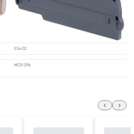
ES4-D2
MC512PA