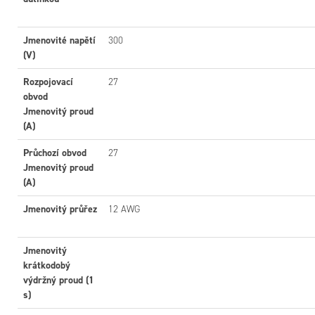
Jmenovité napětí
300
(V)
Rozpojovací
27
obvod
Jmenovitý proud
(A)
Průchozí obvod
27
Jmenovitý proud
(A)
Jmenovitý průřez
12 AWG
Jmenovitý
krátkodobý
výdržný proud (1
s)