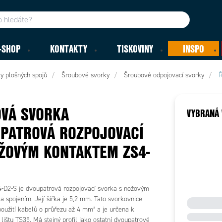
-SHOP
KONTAKTY
TISKOVINY
INSPO
y plošných spojů
Šroubové svorky
Šroubové odpojovací svorky
Ř
VÁ SVORKA
VYBRANÁ 
PATROVÁ ROZPOJOVACÍ
ŽOVÝM KONTAKTEM ZS4-
-D2-S je dvoupatrová rozpojovací svorka s nožovým
 spojením. Její šířka je 5,2 mm. Tato svorkovnice
oužití kabelů o průřezu až 4 mm² a je určena k
lištu TS35. Má stejný profil jako ostatní dvoupatrové