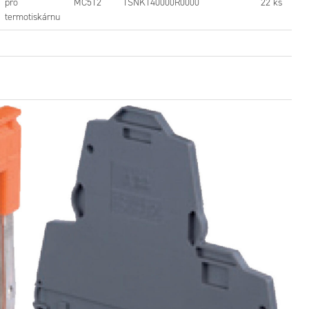
pro
MC512
1SNK140000R0000
22 ks
termotiskárnu