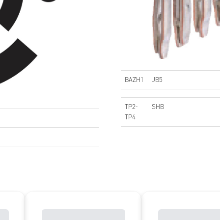
BAZH1
JB5
TP2-
SHB
TP4