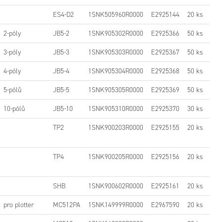
ES4-D2
1SNK505960R0000
E2925144
20 ks
2-póly
JB5-2
1SNK905302R0000
E2925366
50 ks
3-póly
JB5-3
1SNK905303R0000
E2925367
50 ks
4-póly
JB5-4
1SNK905304R0000
E2925368
50 ks
5-pólů
JB5-5
1SNK905305R0000
E2925369
50 ks
10-pólů
JB5-10
1SNK905310R0000
E2925370
30 ks
TP2
1SNK900203R0000
E2925155
20 ks
TP4
1SNK900205R0000
E2925156
20 ks
D2-S šedá svorka
SHB
1SNK900602R0000
E2925161
20 ks
dpojovacem
pro plotter
MC512PA
1SNK149999R0000
E2967590
20 ks