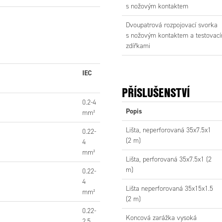
s nožovým kontaktem
Dvoupatrová rozpojovací svorka
s nožovým kontaktem a testovací
zdířkami
IEC
PŘÍSLUŠENSTVÍ
0.2-4
Popis
mm²
Lišta, neperforovaná 35x7.5x1
0.22-
(2 m)
4
mm²
Lišta, perforovaná 35x7.5x1 (2
m)
0.22-
4
Lišta neperforovaná 35x15x1.5
mm²
(2 m)
0.22-
Koncová zarážka vysoká
2.5