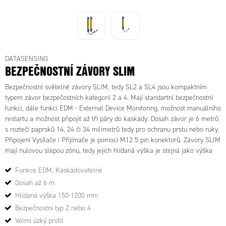
Bezpecnostní svetelné
SL4-14-0630-E - Bezpecnostní
závory
svetelná závora 14/630 mm
DATASENSING
BEZPEČNOSTNÍ ZÁVORY SLIM
Bezpečnostní světelné závory SLIM, tedy SL2 a SL4 jsou kompaktním
typem závor bezpečostních kategorií 2 a 4. Mají standartní bezpečnostní
funkci, dále funkci EDM - External Device Monitoring, možnost manuálního
restartu a možnost připojit až tři páry do kaskády. Dosah závor je 6 metrů
s roztečí paprsků 14, 24 či 34 milimetrů tedy pro ochranu prstu nebo ruky.
Připojení Vysílače i Přijímače je pomocí M12 5 pin konektorů. Závory SLIM
mají nulovou slepou zónu, tedy jejich hlídaná výška je stejná jako výška
samotné závory. Díky úzkému profilu a kompakním rozměrům se hodí na
Funkce EDM, Kaskádovatelné
prostorově stížená místa. Pomocí speciálních konektorů, které se
prodávají zvlášť je možné zapojit až tři páry do kaskády.
Dosah až 6 m
Hlídaná výška 150-1200 mm
Bezpečnostní typ 2 nebo 4
Velmi úzký profil