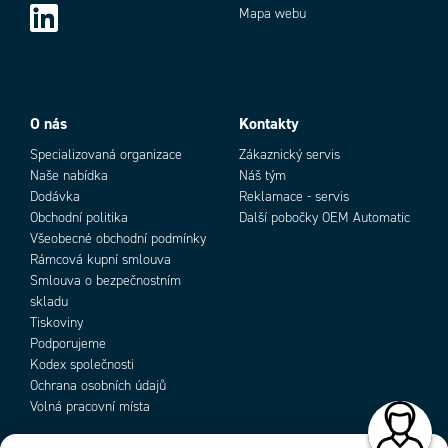
Mapa webu
Provozní teplota max.
55 °C
Provozní teplota min.
-10 °C
Add as new cart row
Add to existing cart row
Rozsah
0,2-6 m
Shoda s normami
CE, cULus, TÜV
SIL
1 (EN IEC 62061)
O nás
Kontakty
T1 (životnost v letech)
20
Specializovaná organizace
Zákaznický servis
Tolerance napětí
±20 %
Naše nabídka
Náš tým
Třída krytí
IP65
Dodávka
Reklamace - servis
V souladu s
EMC, LVD, MD
Obchodní politika
Další pobočky OEM Automatic
Všeobecné obchodní podmínky
Rámcová kupní smlouva
Smlouva o bezpečnostním
skladu
Tiskoviny
Podporujeme
Kodex společnosti
Ochrana osobních údajů
Volná pracovní místa