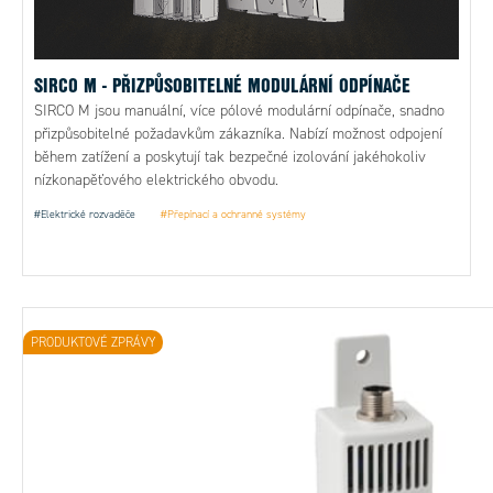
SIRCO M - PŘIZPŮSOBITELNÉ MODULÁRNÍ ODPÍNAČE
SIRCO M jsou manuální, více pólové modulární odpínače, snadno
přizpůsobitelné požadavkům zákazníka. Nabízí možnost odpojení
během zatížení a poskytují tak bezpečné izolování jakéhokoliv
nízkonapěťového elektrického obvodu.
#Elektrické rozvaděče
#Přepínací a ochranné systémy
PRODUKTOVÉ ZPRÁVY