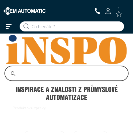
0
INSPIRACE A ZNALOSTI Z PRŮMYSLOVÉ
AUTOMATIZACE
Produktové zprávy
Události
OEM u zákazníků
OEM Info
Technologie